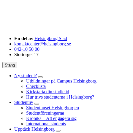
En del av
Helsingborg Stad
kontaktcenter@helsingborg.se
042-10 50 00
Stortorget 17
Stäng
Ny student?
Utbildningar på Campus Helsingborg
Checklista
Kickstarta din studietid
Hur trivs studenterna i Helsingborg?
Studentliv
Studenthuset Helsingborgen
Studentföreningarna
Krönika – Att engagera sig
International students
Upptäck Helsingborg