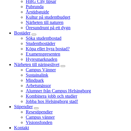
HBG City tipsar
Pubrunda
Årstidsguide
Kultur på studentbudget
Närheten till naturen
Öresundrunt på ett dygn
Bostäder
Söka studentbostad
Studentbostäder
Köpa eller hyra bostad?
Examenspresenten
Hyresmarknaden
Närheten till näringslivet
Campus Vänner
Sustainalink
Mindpark
Arbetsmässor
Alumner från Campus Helsingborg
Kombinera jobb och studier
Jobba hos Helsingborg stad!
Stipendier
Resestipendier
Campus vänner
Visionsfonden
Kontakt