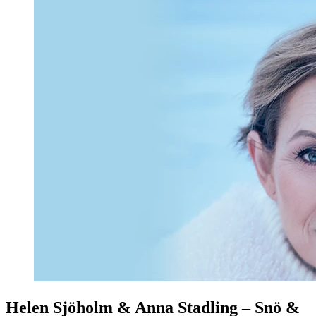
Helen Sjöholm & Anna Stadling – Snö &