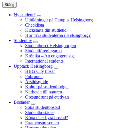
Stäng
Ny student?
Utbildningar på Campus Helsingborg
Checklista
Kickstarta din studietid
Hur trivs studenterna i Helsingborg?
Studentliv
Studenthuset Helsingborgen
Studentföreningarna
Krönika – Att engagera sig
International students
Upptäck Helsingborg
HBG City tipsar
Pubrunda
Årstidsguide
Kultur på studentbudget
Närheten till naturen
Öresundrunt på ett dygn
Bostäder
Söka studentbostad
Studentbostäder
Köpa eller hyra bostad?
Examenspresenten
Hyresmarknaden