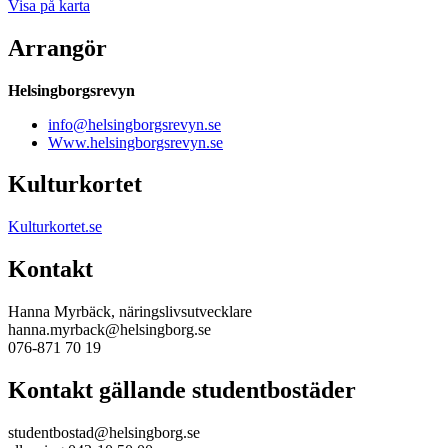
Visa på karta
Arrangör
Helsingborgsrevyn
info@helsingborgsrevyn.se
Www.helsingborgsrevyn.se
Kulturkortet
Kulturkortet.se
Kontakt
Hanna Myrbäck, näringslivsutvecklare
hanna.myrback@helsingborg.se
076-871 70 19
Kontakt gällande studentbostäder
studentbostad@helsingborg.se