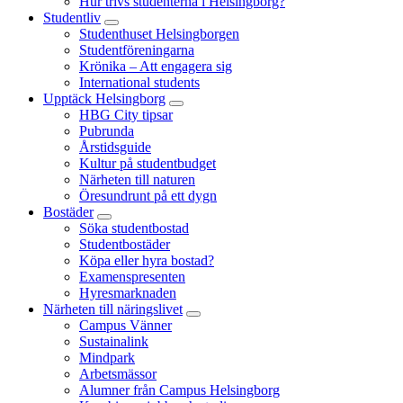
Hur trivs studenterna i Helsingborg?
Studentliv
Studenthuset Helsingborgen
Studentföreningarna
Krönika – Att engagera sig
International students
Upptäck Helsingborg
HBG City tipsar
Pubrunda
Årstidsguide
Kultur på studentbudget
Närheten till naturen
Öresundrunt på ett dygn
Bostäder
Söka studentbostad
Studentbostäder
Köpa eller hyra bostad?
Examenspresenten
Hyresmarknaden
Närheten till näringslivet
Campus Vänner
Sustainalink
Mindpark
Arbetsmässor
Alumner från Campus Helsingborg