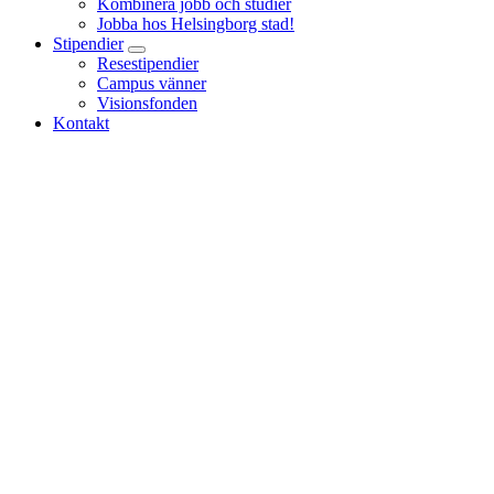
Kombinera jobb och studier
Jobba hos Helsingborg stad!
Stipendier
Resestipendier
Campus vänner
Visionsfonden
Kontakt