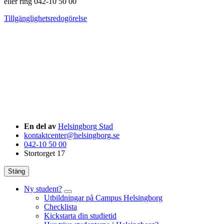
eller ring 042-10 50 00
Tillgänglighetsredogörelse
En del av
Helsingborg Stad
kontaktcenter@helsingborg.se
042-10 50 00
Stortorget 17
Stäng
Ny student?
Utbildningar på Campus Helsingborg
Checklista
Kickstarta din studietid