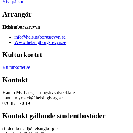
Visa på karta
Arrangör
Helsingborgsrevyn
info@helsingborgsrevyn.se
Www.helsingborgsrevyn.se
Kulturkortet
Kulturkortet.se
Kontakt
Hanna Myrbäck, näringslivsutvecklare
hanna.myrback@helsingborg.se
076-871 70 19
Kontakt gällande studentbostäder
studentbostad@helsingborg.se