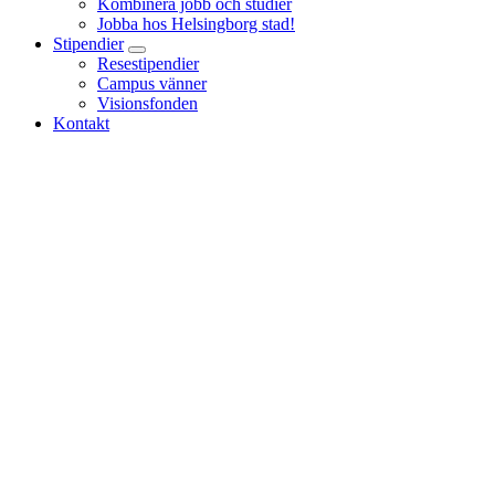
Kombinera jobb och studier
Jobba hos Helsingborg stad!
Stipendier
Resestipendier
Campus vänner
Visionsfonden
Kontakt