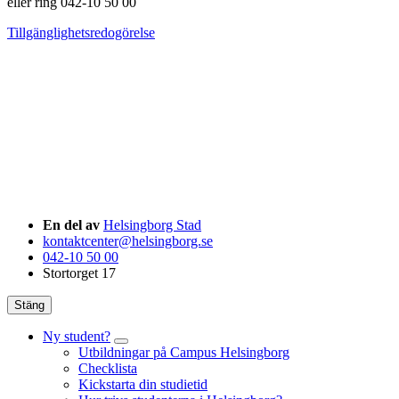
eller ring 042-10 50 00
Tillgänglighetsredogörelse
En del av
Helsingborg Stad
kontaktcenter@helsingborg.se
042-10 50 00
Stortorget 17
Stäng
Ny student?
Utbildningar på Campus Helsingborg
Checklista
Kickstarta din studietid