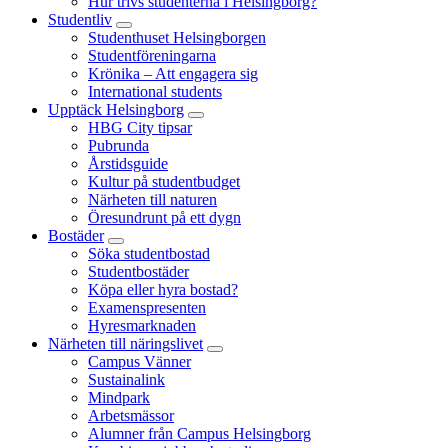
Hur trivs studenterna i Helsingborg?
Studentliv
Studenthuset Helsingborgen
Studentföreningarna
Krönika – Att engagera sig
International students
Upptäck Helsingborg
HBG City tipsar
Pubrunda
Årstidsguide
Kultur på studentbudget
Närheten till naturen
Öresundrunt på ett dygn
Bostäder
Söka studentbostad
Studentbostäder
Köpa eller hyra bostad?
Examenspresenten
Hyresmarknaden
Närheten till näringslivet
Campus Vänner
Sustainalink
Mindpark
Arbetsmässor
Alumner från Campus Helsingborg