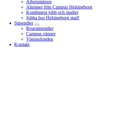
Arbetsmässor
Alumner från Campus Helsingborg
Kombinera jobb och studier
Jobba hos Helsingborg stad!
Stipendier
Resestipendier
Campus vänner
Visionsfonden
Kontakt