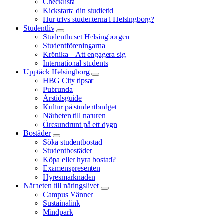
Checklista
Kickstarta din studietid
Hur trivs studenterna i Helsingborg?
Studentliv
Studenthuset Helsingborgen
Studentföreningarna
Krönika – Att engagera sig
International students
Upptäck Helsingborg
HBG City tipsar
Pubrunda
Årstidsguide
Kultur på studentbudget
Närheten till naturen
Öresundrunt på ett dygn
Bostäder
Söka studentbostad
Studentbostäder
Köpa eller hyra bostad?
Examenspresenten
Hyresmarknaden
Närheten till näringslivet
Campus Vänner
Sustainalink
Mindpark