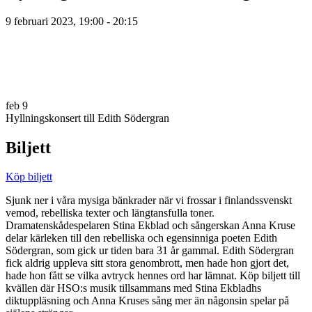
9 februari 2023, 19:00 - 20:15
feb
9
Hyllningskonsert till Edith Södergran
Biljett
Köp biljett
Sjunk ner i våra mysiga bänkrader när vi frossar i finlandssvenskt
vemod, rebelliska texter och längtansfulla toner.
Dramatenskådespelaren Stina Ekblad och sångerskan Anna Kruse
delar kärleken till den rebelliska och egensinniga poeten Edith
Södergran, som gick ur tiden bara 31 år gammal. Edith Södergran
fick aldrig uppleva sitt stora genombrott, men hade hon gjort det,
hade hon fått se vilka avtryck hennes ord har lämnat. Köp biljett till
kvällen där HSO:s musik tillsammans med Stina Ekbladhs
diktuppläsning och Anna Kruses sång mer än någonsin spelar på