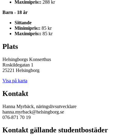
Maximipris::
288 kr
Barn - 18 år
Sittande
Minimipris::
85 kr
Maximipris::
85 kr
Plats
Helsingborgs Konserthus
Roskildegatan 1
25221 Helsingborg
Visa på karta
Kontakt
Hanna Myrbäck, näringslivsutvecklare
hanna.myrback@helsingborg.se
076-871 70 19
Kontakt gällande studentbostäder