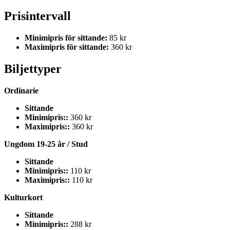
Prisintervall
Minimipris för sittande:
85 kr
Maximipris för sittande:
360 kr
Biljettyper
Ordinarie
Sittande
Minimipris::
360 kr
Maximipris::
360 kr
Ungdom 19-25 år / Stud
Sittande
Minimipris::
110 kr
Maximipris::
110 kr
Kulturkort
Sittande
Minimipris::
288 kr