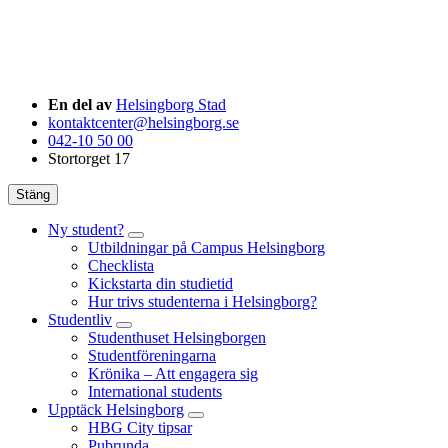
En del av
Helsingborg Stad
kontaktcenter@helsingborg.se
042-10 50 00
Stortorget 17
Stäng
Ny student?
Utbildningar på Campus Helsingborg
Checklista
Kickstarta din studietid
Hur trivs studenterna i Helsingborg?
Studentliv
Studenthuset Helsingborgen
Studentföreningarna
Krönika – Att engagera sig
International students
Upptäck Helsingborg
HBG City tipsar
Pubrunda