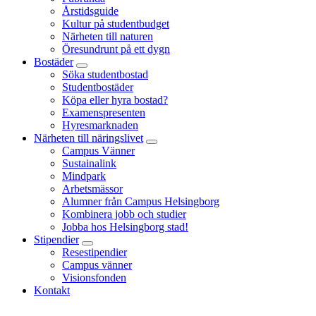
Årstidsguide
Kultur på studentbudget
Närheten till naturen
Öresundrunt på ett dygn
Bostäder
Söka studentbostad
Studentbostäder
Köpa eller hyra bostad?
Examenspresenten
Hyresmarknaden
Närheten till näringslivet
Campus Vänner
Sustainalink
Mindpark
Arbetsmässor
Alumner från Campus Helsingborg
Kombinera jobb och studier
Jobba hos Helsingborg stad!
Stipendier
Resestipendier
Campus vänner
Visionsfonden
Kontakt