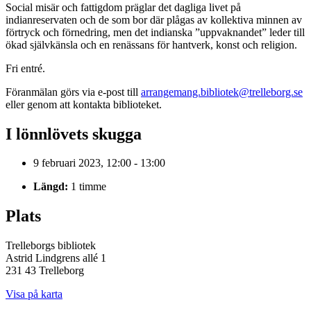
Social misär och fattigdom präglar det dagliga livet på
indianreservaten och de som bor där plågas av kollektiva minnen av
förtryck och förnedring, men det indianska ”uppvaknandet” leder till
ökad självkänsla och en renässans för hantverk, konst och religion.
Fri entré.
Föranmälan görs via e-post till
arrangemang.bibliotek@trelleborg.se
eller genom att kontakta biblioteket.
I lönnlövets skugga
9 februari 2023, 12:00 - 13:00
Längd:
1 timme
Plats
Trelleborgs bibliotek
Astrid Lindgrens allé 1
231 43 Trelleborg
Visa på karta