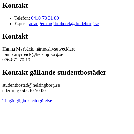
Kontakt
Telefon:
0410-73 31 80
E-post:
arrangemang.bibliotek@trelleborg.se
Kontakt
Hanna Myrbäck, näringslivsutvecklare
hanna.myrback@helsingborg.se
076-871 70 19
Kontakt gällande studentbostäder
studentbostad@helsingborg.se
eller ring 042-10 50 00
Tillgänglighetsredogörelse