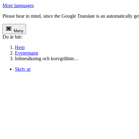
More languages
Please bear in mind, since the Google Translate is an automatically gene
Meny
Du är här:
Hem
Evenemang
Inlinesåkning och korvgrillnin…
Skriv ut