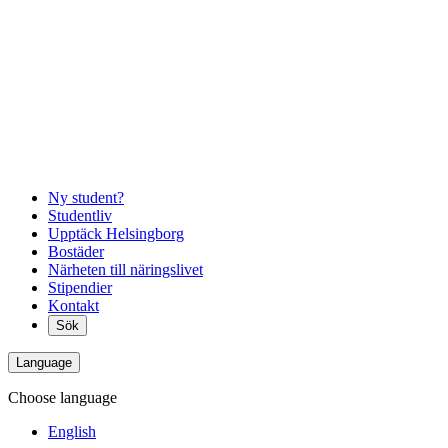
Ny student?
Studentliv
Upptäck Helsingborg
Bostäder
Närheten till näringslivet
Stipendier
Kontakt
Sök
Language
Choose language
English