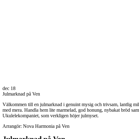
dec
18
Julmarknad på Ven
Välkommen till en julmarknad i genuint mysig och trivsam, lantlig milj
med mera. Handla hem lite marmelad, god honung, nybakat bröd samt goda
Ukulelekompaniet, som verkligen höjer julmyset.
Arrangör: Nova Harmonia på Ven