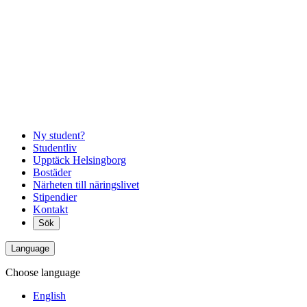
Ny student?
Studentliv
Upptäck Helsingborg
Bostäder
Närheten till näringslivet
Stipendier
Kontakt
Sök
Language
Choose language
English