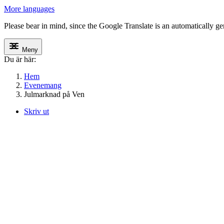
More languages
Please bear in mind, since the Google Translate is an automatically gene
Meny
Du är här:
Hem
Evenemang
Julmarknad på Ven
Skriv ut