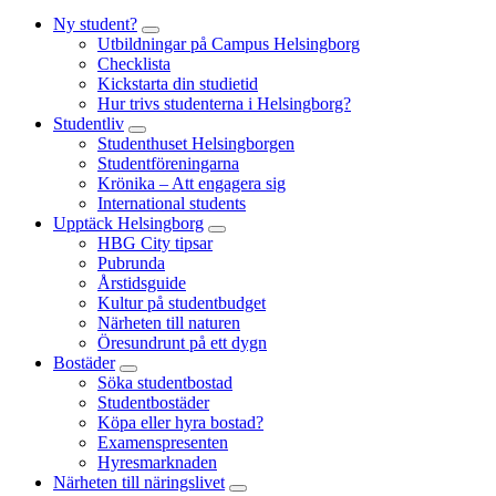
Ny student?
Utbildningar på Campus Helsingborg
Checklista
Kickstarta din studietid
Hur trivs studenterna i Helsingborg?
Studentliv
Studenthuset Helsingborgen
Studentföreningarna
Krönika – Att engagera sig
International students
Upptäck Helsingborg
HBG City tipsar
Pubrunda
Årstidsguide
Kultur på studentbudget
Närheten till naturen
Öresundrunt på ett dygn
Bostäder
Söka studentbostad
Studentbostäder
Köpa eller hyra bostad?
Examenspresenten
Hyresmarknaden
Närheten till näringslivet