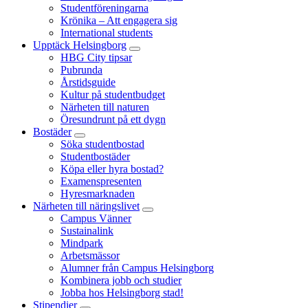
Studentföreningarna
Krönika – Att engagera sig
International students
Upptäck Helsingborg
HBG City tipsar
Pubrunda
Årstidsguide
Kultur på studentbudget
Närheten till naturen
Öresundrunt på ett dygn
Bostäder
Söka studentbostad
Studentbostäder
Köpa eller hyra bostad?
Examenspresenten
Hyresmarknaden
Närheten till näringslivet
Campus Vänner
Sustainalink
Mindpark
Arbetsmässor
Alumner från Campus Helsingborg
Kombinera jobb och studier
Jobba hos Helsingborg stad!
Stipendier