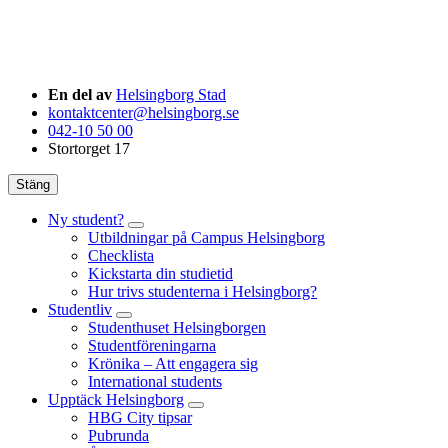
En del av
Helsingborg Stad
kontaktcenter@helsingborg.se
042-10 50 00
Stortorget 17
Stäng
Ny student?
Utbildningar på Campus Helsingborg
Checklista
Kickstarta din studietid
Hur trivs studenterna i Helsingborg?
Studentliv
Studenthuset Helsingborgen
Studentföreningarna
Krönika – Att engagera sig
International students
Upptäck Helsingborg
HBG City tipsar
Pubrunda