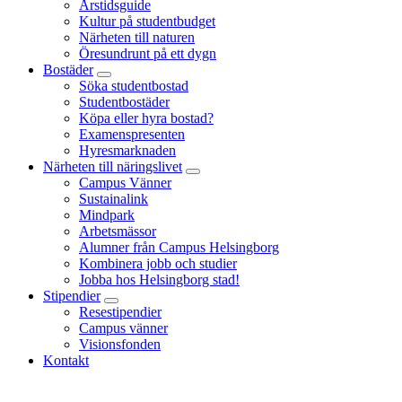
Årstidsguide
Kultur på studentbudget
Närheten till naturen
Öresundrunt på ett dygn
Bostäder
Söka studentbostad
Studentbostäder
Köpa eller hyra bostad?
Examenspresenten
Hyresmarknaden
Närheten till näringslivet
Campus Vänner
Sustainalink
Mindpark
Arbetsmässor
Alumner från Campus Helsingborg
Kombinera jobb och studier
Jobba hos Helsingborg stad!
Stipendier
Resestipendier
Campus vänner
Visionsfonden
Kontakt