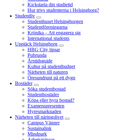
Kickstarta din studietid
Hur trivs studenterna i Helsingborg?
Studentliv
Studenthuset Helsingborgen
Studentföreningarna
Krönika – Att engagera sig
International students
Upptäck Helsingborg
HBG City tipsar
Pubrunda
Årstidsguide
Kultur på studentbudget
Närheten till naturen
Öresundrunt på ett dygn
Bostäder
Söka studentbostad
Studentbostäder
Köpa eller hyra bostad?
Examenspresenten
Hyresmarknaden
Närheten till näringslivet
Campus Vänner
Sustainalink
Mindpark
Arbetsmässor