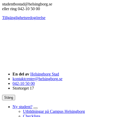
studentbostad@helsingborg.se
eller ring 042-10 50 00
Tillgänglighetsredogörelse
En del av
Helsingborg Stad
kontaktcenter@helsingborg.se
042-10 50 00
Stortorget 17
Stäng
Ny student?
Utbildningar på Campus Helsingborg
Checklista