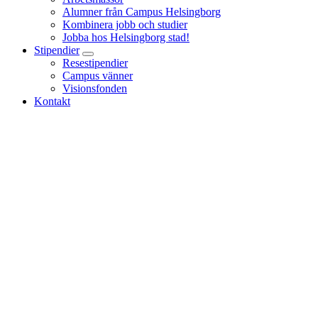
Alumner från Campus Helsingborg
Kombinera jobb och studier
Jobba hos Helsingborg stad!
Stipendier
Resestipendier
Campus vänner
Visionsfonden
Kontakt