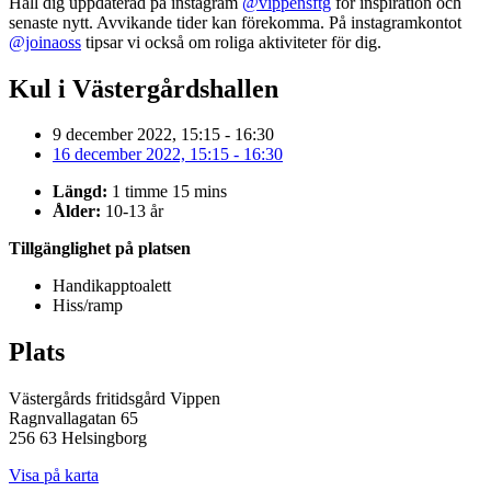
Håll dig uppdaterad på instagram
@vippensftg
för inspiration och
senaste nytt. Avvikande tider kan förekomma. På instagramkontot
@joinaoss
tipsar vi också om roliga aktiviteter för dig.
Kul i Västergårdshallen
9 december 2022, 15:15 - 16:30
16 december 2022, 15:15 - 16:30
Längd:
1 timme 15 mins
Ålder:
10-13 år
Tillgänglighet på platsen
Handikapptoalett
Hiss/ramp
Plats
Västergårds fritidsgård Vippen
Ragnvallagatan 65
256 63 Helsingborg
Visa på karta