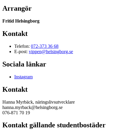
Arrangör
Fritid Helsingborg
Kontakt
Telefon:
072-373 36 68
E-post:
vippen@helsingborg.se
Sociala länkar
Instagram
Kontakt
Hanna Myrbäck, näringslivsutvecklare
hanna.myrback@helsingborg.se
076-871 70 19
Kontakt gällande studentbostäder