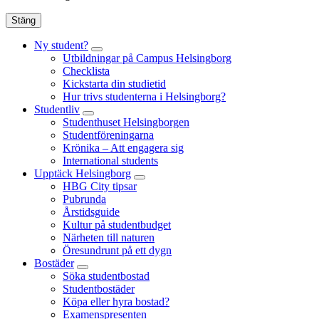
Stäng
Ny student?
Utbildningar på Campus Helsingborg
Checklista
Kickstarta din studietid
Hur trivs studenterna i Helsingborg?
Studentliv
Studenthuset Helsingborgen
Studentföreningarna
Krönika – Att engagera sig
International students
Upptäck Helsingborg
HBG City tipsar
Pubrunda
Årstidsguide
Kultur på studentbudget
Närheten till naturen
Öresundrunt på ett dygn
Bostäder
Söka studentbostad
Studentbostäder
Köpa eller hyra bostad?
Examenspresenten