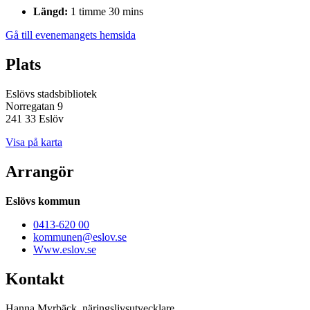
Längd:
1 timme 30 mins
Gå till evenemangets hemsida
Plats
Eslövs stadsbibliotek
Norregatan 9
241 33 Eslöv
Visa på karta
Arrangör
Eslövs kommun
0413-620 00
kommunen@eslov.se
Www.eslov.se
Kontakt
Hanna Myrbäck, näringslivsutvecklare