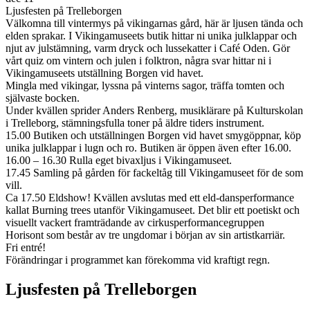
Ljusfesten på Trelleborgen
Välkomna till vintermys på vikingarnas gård, här är ljusen tända och
elden sprakar. I Vikingamuseets butik hittar ni unika julklappar och
njut av julstämning, varm dryck och lussekatter i Café Oden. Gör
vårt quiz om vintern och julen i folktron, några svar hittar ni i
Vikingamuseets utställning Borgen vid havet.
Mingla med vikingar, lyssna på vinterns sagor, träffa tomten och
självaste bocken.
Under kvällen sprider Anders Renberg, musiklärare på Kulturskolan
i Trelleborg, stämningsfulla toner på äldre tiders instrument.
15.00 Butiken och utställningen Borgen vid havet smygöppnar, köp
unika julklappar i lugn och ro. Butiken är öppen även efter 16.00.
16.00 – 16.30 Rulla eget bivaxljus i Vikingamuseet.
17.45 Samling på gården för fackeltåg till Vikingamuseet för de som
vill.
Ca 17.50 Eldshow! Kvällen avslutas med ett eld-dansperformance
kallat Burning trees utanför Vikingamuseet. Det blir ett poetiskt och
visuellt vackert framträdande av cirkusperformancegruppen
Horisont som består av tre ungdomar i början av sin artistkarriär.
Fri entré!
Förändringar i programmet kan förekomma vid kraftigt regn.
Ljusfesten på Trelleborgen