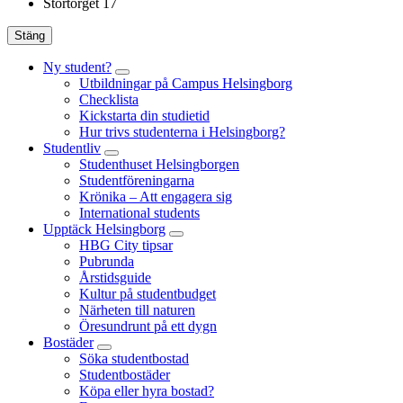
Stortorget 17
Stäng
Ny student?
Utbildningar på Campus Helsingborg
Checklista
Kickstarta din studietid
Hur trivs studenterna i Helsingborg?
Studentliv
Studenthuset Helsingborgen
Studentföreningarna
Krönika – Att engagera sig
International students
Upptäck Helsingborg
HBG City tipsar
Pubrunda
Årstidsguide
Kultur på studentbudget
Närheten till naturen
Öresundrunt på ett dygn
Bostäder
Söka studentbostad
Studentbostäder
Köpa eller hyra bostad?