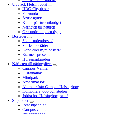
Upptäck Helsingborg
HBG City tipsar
Pubrunda
Årstidsguide
Kultur på studentbudget
Närheten till naturen
Öresundrunt på ett dygn
Bostäder
Söka studentbostad
Studentbostäder
Köpa eller hyra bostad?
Examenspresenten
Hyresmarknaden
Närheten till näringslivet
Campus Vänner
Sustainalink
Mindpark
Arbetsmässor
Alumner från Campus Helsingborg
Kombinera jobb och studier
Jobba hos Helsingborg stad!
Stipendier
Resestipendier
Campus vänner