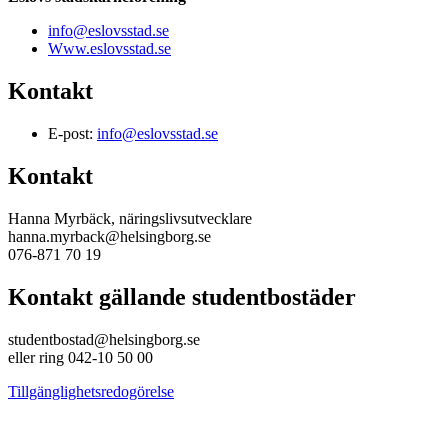
info@eslovsstad.se
Www.eslovsstad.se
Kontakt
E-post:
info@eslovsstad.se
Kontakt
Hanna Myrbäck, näringslivsutvecklare
hanna.myrback@helsingborg.se
076-871 70 19
Kontakt gällande studentbostäder
studentbostad@helsingborg.se
eller ring 042-10 50 00
Tillgänglighetsredogörelse