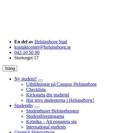
En del av
Helsingborg Stad
kontaktcenter@helsingborg.se
042-10 50 00
Stortorget 17
Stäng
Ny student?
Utbildningar på Campus Helsingborg
Checklista
Kickstarta din studietid
Hur trivs studenterna i Helsingborg?
Studentliv
Studenthuset Helsingborgen
Studentföreningarna
Krönika – Att engagera sig
International students
Upptäck Helsingborg