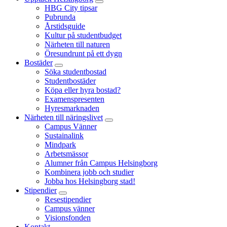
HBG City tipsar
Pubrunda
Årstidsguide
Kultur på studentbudget
Närheten till naturen
Öresundrunt på ett dygn
Bostäder
Söka studentbostad
Studentbostäder
Köpa eller hyra bostad?
Examenspresenten
Hyresmarknaden
Närheten till näringslivet
Campus Vänner
Sustainalink
Mindpark
Arbetsmässor
Alumner från Campus Helsingborg
Kombinera jobb och studier
Jobba hos Helsingborg stad!
Stipendier
Resestipendier
Campus vänner
Visionsfonden
Kontakt