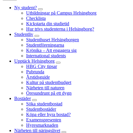
Ny student?
Utbildningar på Campus Helsingborg
Checklista
Kickstarta din studietid
Hur trivs studenterna i Helsingborg?
Studentliv
Studenthuset Helsingborgen
Studentföreningarna
Krönika – Att engagera sig
International students
Upptäck Helsingborg
HBG City tipsar
Pubrunda
Årstidsguide
Kultur på studentbudget
Närheten till naturen
Öresundrunt på ett dygn
Bostäder
Söka studentbostad
Studentbostäder
Köpa eller hyra bostad?
Examenspresenten
Hyresmarknaden
Närheten till näringslivet