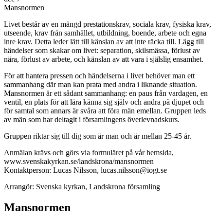
Mansnormen
Livet består av en mängd prestationskrav, sociala krav, fysiska krav,
utseende, krav från samhället, utbildning, boende, arbete och egna
inre krav. Detta leder lätt till känslan av att inte räcka till. Lägg till
händelser som skakar om livet: separation, skilsmässa, förlust av
nära, förlust av arbete, och känslan av att vara i själslig ensamhet.
För att hantera pressen och händelserna i livet behöver man ett
sammanhang där man kan prata med andra i liknande situation.
Mansnormen är ett sådant sammanhang: en paus från vardagen, en
ventil, en plats för att lära känna sig själv och andra på djupet och
för samtal som annars är svåra att föra män emellan. Gruppen leds
av män som har deltagit i församlingens överlevnadskurs.
Gruppen riktar sig till dig som är man och är mellan 25-45 år.
Anmälan krävs och görs via formuläret på vår hemsida,
www.svenskakyrkan.se/landskrona/mansnormen
Kontaktperson: Lucas Nilsson, lucas.nilsson@iogt.se
Arrangör: Svenska kyrkan, Landskrona församling
Mansnormen