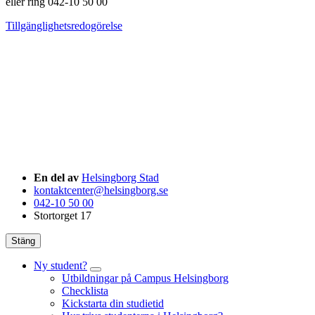
eller ring 042-10 50 00
Tillgänglighetsredogörelse
En del av
Helsingborg Stad
kontaktcenter@helsingborg.se
042-10 50 00
Stortorget 17
Stäng
Ny student?
Utbildningar på Campus Helsingborg
Checklista
Kickstarta din studietid