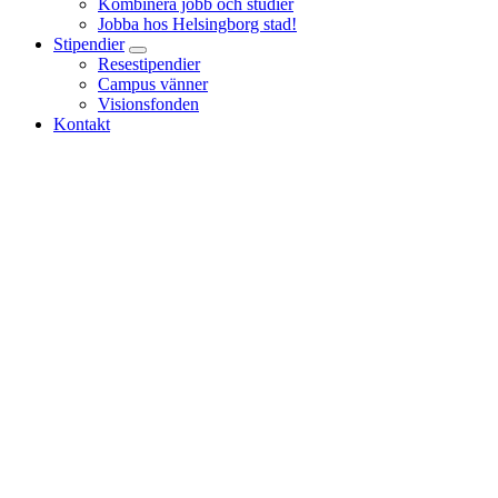
Kombinera jobb och studier
Jobba hos Helsingborg stad!
Stipendier
Resestipendier
Campus vänner
Visionsfonden
Kontakt