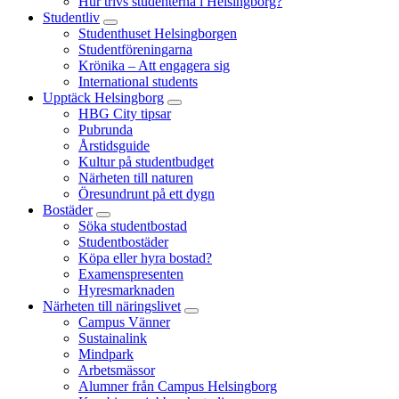
Hur trivs studenterna i Helsingborg?
Studentliv
Studenthuset Helsingborgen
Studentföreningarna
Krönika – Att engagera sig
International students
Upptäck Helsingborg
HBG City tipsar
Pubrunda
Årstidsguide
Kultur på studentbudget
Närheten till naturen
Öresundrunt på ett dygn
Bostäder
Söka studentbostad
Studentbostäder
Köpa eller hyra bostad?
Examenspresenten
Hyresmarknaden
Närheten till näringslivet
Campus Vänner
Sustainalink
Mindpark
Arbetsmässor
Alumner från Campus Helsingborg