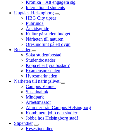
Krönika – Att engagera sig
International students
Upptäck Helsingborg
HBG City tipsar
Pubrunda
Årstidsguide
Kultur på studentbudget
Närheten till naturen
Öresundrunt på ett dygn
Bostäder
Söka studentbostad
Studentbostäder
Köpa eller hyra bostad?
Examenspresenten
Hyresmarknaden
Närheten till näringslivet
Campus Vänner
Sustainalink
Mindpark
Arbetsmässor
Alumner från Campus Helsingborg
Kombinera jobb och studier
Jobba hos Helsingborg stad!
Stipendier
Resestipendier