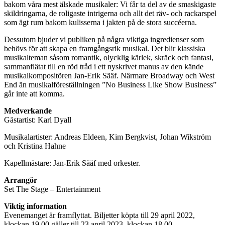
bakom våra mest älskade musikaler: Vi får ta del av de smaskigaste
skildringarna, de roligaste intrigerna och allt det räv- och rackarspel
som ägt rum bakom kulisserna i jakten på de stora succéerna.
Dessutom bjuder vi publiken på några viktiga ingredienser som
behövs för att skapa en framgångsrik musikal. Det blir klassiska
musikalteman såsom romantik, olycklig kärlek, skräck och fantasi,
sammanflätat till en röd tråd i ett nyskrivet manus av den kände
musikalkompositören Jan-Erik Sääf. Närmare Broadway och West
End än musikalföreställningen ”No Business Like Show Business”
går inte att komma.
Medverkande
Gästartist: Karl Dyall
Musikalartister: Andreas Eldeen, Kim Bergkvist, Johan Wikström
och Kristina Hahne
Kapellmästare: Jan-Erik Sääf med orkester.
Arrangör
Set The Stage – Entertainment
Viktig information
Evenemanget är framflyttat. Biljetter köpta till 29 april 2022,
klockan 19.00 gäller till 23 april 2023, klockan 18.00.