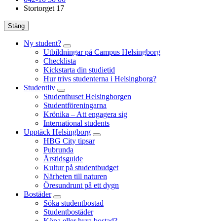
Stortorget 17
Stäng
Ny student?
Utbildningar på Campus Helsingborg
Checklista
Kickstarta din studietid
Hur trivs studenterna i Helsingborg?
Studentliv
Studenthuset Helsingborgen
Studentföreningarna
Krönika – Att engagera sig
International students
Upptäck Helsingborg
HBG City tipsar
Pubrunda
Årstidsguide
Kultur på studentbudget
Närheten till naturen
Öresundrunt på ett dygn
Bostäder
Söka studentbostad
Studentbostäder
Köpa eller hyra bostad?