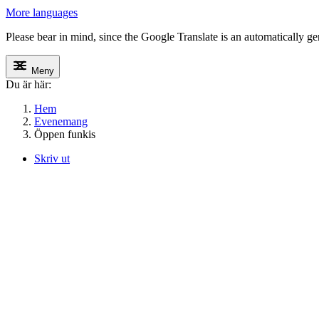
More languages
Please bear in mind, since the Google Translate is an automatically gene
Meny
Du är här:
Hem
Evenemang
Öppen funkis
Skriv ut