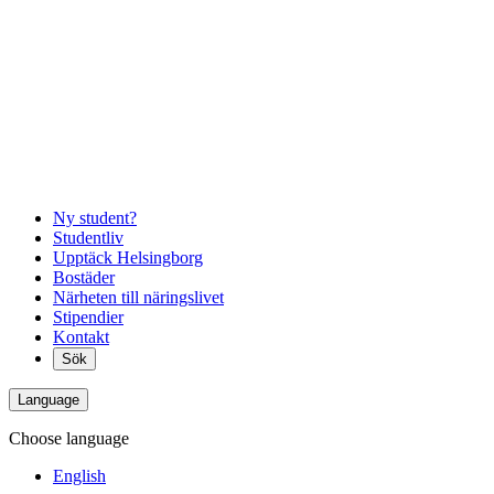
Ny student?
Studentliv
Upptäck Helsingborg
Bostäder
Närheten till näringslivet
Stipendier
Kontakt
Sök
Language
Choose language
English