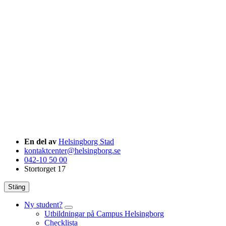
En del av
Helsingborg Stad
kontaktcenter@helsingborg.se
042-10 50 00
Stortorget 17
Stäng
Ny student?
Utbildningar på Campus Helsingborg
Checklista