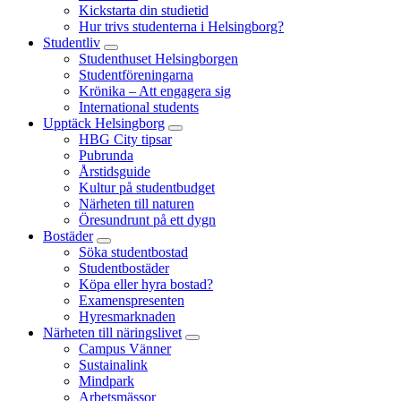
Kickstarta din studietid
Hur trivs studenterna i Helsingborg?
Studentliv
Studenthuset Helsingborgen
Studentföreningarna
Krönika – Att engagera sig
International students
Upptäck Helsingborg
HBG City tipsar
Pubrunda
Årstidsguide
Kultur på studentbudget
Närheten till naturen
Öresundrunt på ett dygn
Bostäder
Söka studentbostad
Studentbostäder
Köpa eller hyra bostad?
Examenspresenten
Hyresmarknaden
Närheten till näringslivet
Campus Vänner
Sustainalink
Mindpark
Arbetsmässor