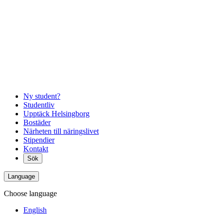
Ny student?
Studentliv
Upptäck Helsingborg
Bostäder
Närheten till näringslivet
Stipendier
Kontakt
Sök
Language
Choose language
English