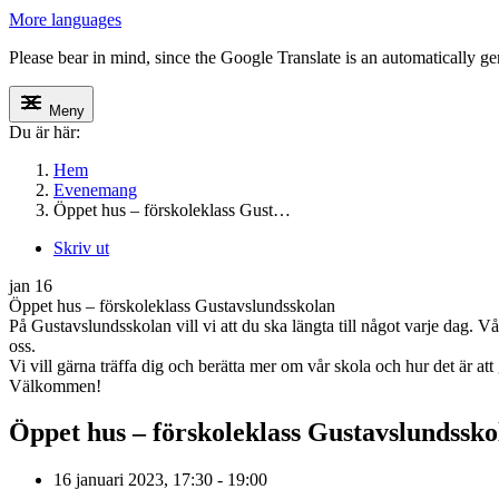
More languages
Please bear in mind, since the Google Translate is an automatically gene
Meny
Du är här:
Hem
Evenemang
Öppet hus – förskoleklass Gust…
Skriv ut
jan
16
Öppet hus – förskoleklass Gustavslundsskolan
På Gustavslundsskolan vill vi att du ska längta till något varje dag. Vår
oss.
Vi vill gärna träffa dig och berätta mer om vår skola och hur det är a
Välkommen!
Öppet hus – förskoleklass Gustavslundssko
16 januari 2023, 17:30 - 19:00