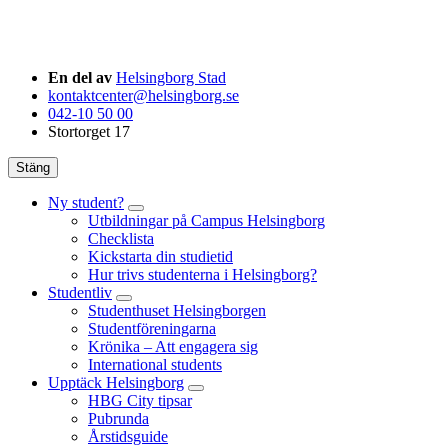
En del av
Helsingborg Stad
kontaktcenter@helsingborg.se
042-10 50 00
Stortorget 17
Stäng
Ny student?
Utbildningar på Campus Helsingborg
Checklista
Kickstarta din studietid
Hur trivs studenterna i Helsingborg?
Studentliv
Studenthuset Helsingborgen
Studentföreningarna
Krönika – Att engagera sig
International students
Upptäck Helsingborg
HBG City tipsar
Pubrunda
Årstidsguide