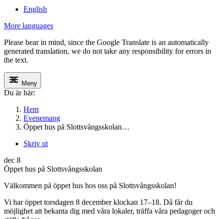
English
More languages
Please bear in mind, since the Google Translate is an automatically
generated translation, we do not take any responsibility for errors in
the text.
Meny
Du är här:
Hem
Evenemang
Öppet hus på Slottsvångsskolan…
Skriv ut
dec
8
Öppet hus på Slottsvångsskolan
Välkommen på öppet hus hos oss på Slottsvångsskolan!
Vi har öppet torsdagen 8 december klockan 17–18. Då får du
möjlighet att bekanta dig med våra lokaler, träffa våra pedagoger och