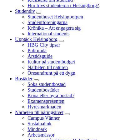
Hur trivs studenterna i Helsingborg?
Studentliv
Studenthuset Helsingborgen
Studentföreningarna
Krönika – Att engagera sig
International students
Upptäck Helsingborg
HBG City tipsar
Pubrunda
Årstidsguide
Kultur på studentbudget
Närheten till naturen
Öresundrunt på ett dygn
Bostäder
Söka studentbostad
Studentbostäder
Köpa eller hyra bostad?
Examenspresenten
Hyresmarknaden
Närheten till näringslivet
Campus Vänner
Sustainalink
Mindpark
Arbetsmässor