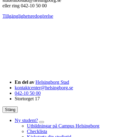
studentbostad@helsingborg.se
eller ring 042-10 50 00
Tillgänglighetsredogörelse
En del av
Helsingborg Stad
kontaktcenter@helsingborg.se
042-10 50 00
Stortorget 17
Stäng
Ny student?
Utbildningar på Campus Helsingborg
Checklista
Kickstarta din studietid