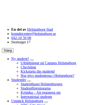
En del av
Helsingborg Stad
kontaktcenter@helsingborg.se
042-10 50 00
Stortorget 17
Stäng
Ny student?
Utbildningar på Campus Helsingborg
Checklista
Kickstarta din studietid
Hur trivs studenterna i Helsingborg?
Studentliv
Studenthuset Helsingborgen
Studentföreningarna
Krönika – Att engagera sig
International students
Upptäck Helsingborg