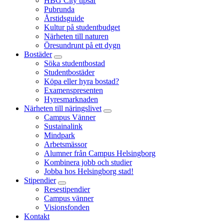
HBG City tipsar
Pubrunda
Årstidsguide
Kultur på studentbudget
Närheten till naturen
Öresundrunt på ett dygn
Bostäder
Söka studentbostad
Studentbostäder
Köpa eller hyra bostad?
Examenspresenten
Hyresmarknaden
Närheten till näringslivet
Campus Vänner
Sustainalink
Mindpark
Arbetsmässor
Alumner från Campus Helsingborg
Kombinera jobb och studier
Jobba hos Helsingborg stad!
Stipendier
Resestipendier
Campus vänner
Visionsfonden
Kontakt