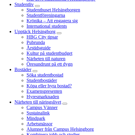
Studentliv
Studenthuset Helsingborgen
Studentföreningarna
Krönika – Att engagera sig
International students
Upptäck Helsingborg
HBG City tipsar
Pubrunda
Årstidsguide
Kultur på studentbudget
Närheten till naturen
Öresundrunt på ett dygn
Bostäder
Söka studentbostad
Studentbostäder
Köpa eller hyra bostad?
Examenspresenten
Hyresmarknaden
Närheten till näringslivet
Campus Vänner
Sustainalink
Mindpark
Arbetsmässor
Alumner från Campus Helsingborg
Kombinera jobb och studier