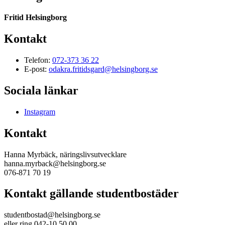
Fritid Helsingborg
Kontakt
Telefon:
072-373 36 22
E-post:
odakra.fritidsgard@helsingborg.se
Sociala länkar
Instagram
Kontakt
Hanna Myrbäck, näringslivsutvecklare
hanna.myrback@helsingborg.se
076-871 70 19
Kontakt gällande studentbostäder
studentbostad@helsingborg.se
eller ring 042-10 50 00