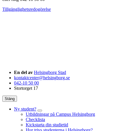
Tillgänglighetsredogörelse
En del av
Helsingborg Stad
kontaktcenter@helsingborg.se
042-10 50 00
Stortorget 17
Stäng
Ny student?
Utbildningar på Campus Helsingborg
Checklista
Kickstarta din studietid
Hur trivs studenterna i Helsingborg?