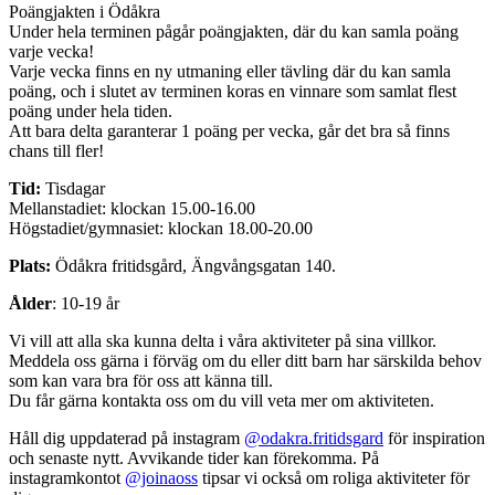
Poängjakten i Ödåkra
Under hela terminen pågår poängjakten, där du kan samla poäng
varje vecka!
Varje vecka finns en ny utmaning eller tävling där du kan samla
poäng, och i slutet av terminen koras en vinnare som samlat flest
poäng under hela tiden.
Att bara delta garanterar 1 poäng per vecka, går det bra så finns
chans till fler!
Tid:
Tisdagar
Mellanstadiet: klockan 15.00-16.00
Högstadiet/gymnasiet: klockan 18.00-20.00
Plats:
Ödåkra fritidsgård, Ängvångsgatan 140.
Ålder
: 10-19 år
Vi vill att alla ska kunna delta i våra aktiviteter på sina villkor.
Meddela oss gärna i förväg om du eller ditt barn har särskilda behov
som kan vara bra för oss att känna till.
Du får gärna kontakta oss om du vill veta mer om aktiviteten.
Håll dig uppdaterad på instagram
@odakra.fritidsgard
för inspiration
och senaste nytt. Avvikande tider kan förekomma. På
instagramkontot
@joinaoss
tipsar vi också om roliga aktiviteter för