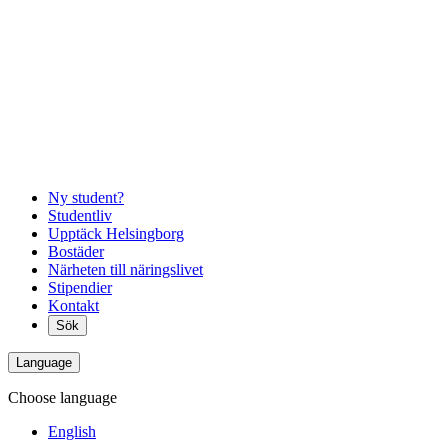
Ny student?
Studentliv
Upptäck Helsingborg
Bostäder
Närheten till näringslivet
Stipendier
Kontakt
Sök
Language
Choose language
English