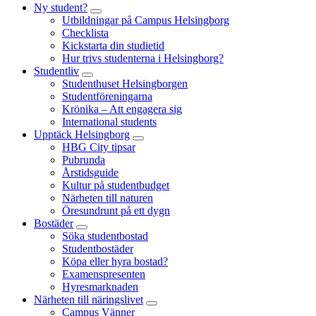
Ny student?
Utbildningar på Campus Helsingborg
Checklista
Kickstarta din studietid
Hur trivs studenterna i Helsingborg?
Studentliv
Studenthuset Helsingborgen
Studentföreningarna
Krönika – Att engagera sig
International students
Upptäck Helsingborg
HBG City tipsar
Pubrunda
Årstidsguide
Kultur på studentbudget
Närheten till naturen
Öresundrunt på ett dygn
Bostäder
Söka studentbostad
Studentbostäder
Köpa eller hyra bostad?
Examenspresenten
Hyresmarknaden
Närheten till näringslivet
Campus Vänner