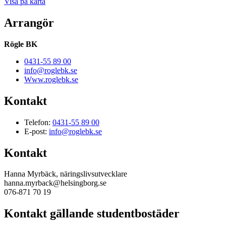
Visa på karta
Arrangör
Rögle BK
0431-55 89 00
info@roglebk.se
Www.roglebk.se
Kontakt
Telefon:
0431-55 89 00
E-post:
info@roglebk.se
Kontakt
Hanna Myrbäck, näringslivsutvecklare
hanna.myrback@helsingborg.se
076-871 70 19
Kontakt gällande studentbostäder