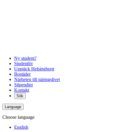
Ny student?
Studentliv
Upptäck Helsingborg
Bostäder
Närheten till näringslivet
Stipendier
Kontakt
Sök
Language
Choose language
English