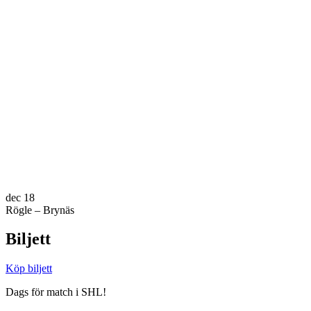
dec
18
Rögle – Brynäs
Biljett
Köp biljett
Dags för match i SHL!