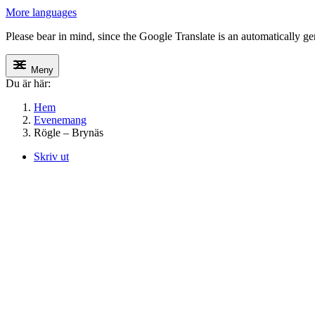
More languages
Please bear in mind, since the Google Translate is an automatically gene
Meny
Du är här:
Hem
Evenemang
Rögle – Brynäs
Skriv ut