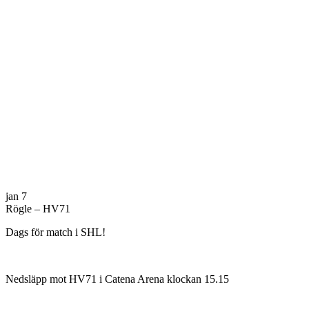
jan
7
Rögle – HV71
Dags för match i SHL!
Nedsläpp mot HV71 i Catena Arena klockan 15.15