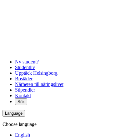
Ny student?
Studentliv
Upptäck Helsingborg
Bostäder
Närheten till näringslivet
Stipendier
Kontakt
Sök
Language
Choose language
English