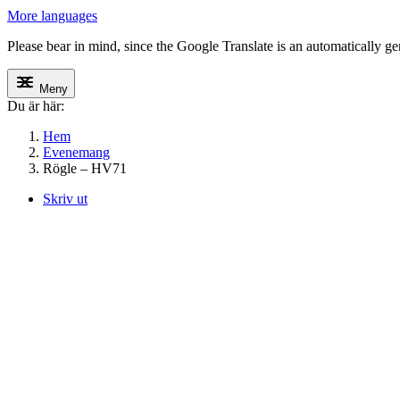
More languages
Please bear in mind, since the Google Translate is an automatically gene
Meny
Du är här:
Hem
Evenemang
Rögle – HV71
Skriv ut