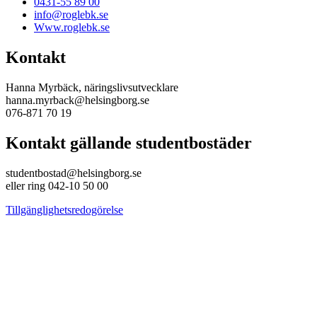
0431-55 89 00
info@roglebk.se
Www.roglebk.se
Kontakt
Hanna Myrbäck, näringslivsutvecklare
hanna.myrback@helsingborg.se
076-871 70 19
Kontakt gällande studentbostäder
studentbostad@helsingborg.se
eller ring 042-10 50 00
Tillgänglighetsredogörelse