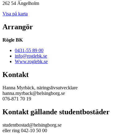
262 54 Ängelholm
Visa på karta
Arrangör
Rögle BK
0431-55 89 00
info@roglebk.se
Www.roglebk.se
Kontakt
Hanna Myrbäck, näringslivsutvecklare
hanna.myrback@helsingborg.se
076-871 70 19
Kontakt gällande studentbostäder
studentbostad@helsingborg.se
eller ring 042-10 50 00