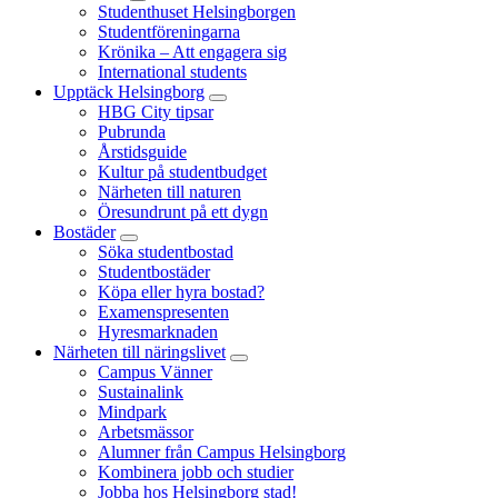
Studenthuset Helsingborgen
Studentföreningarna
Krönika – Att engagera sig
International students
Upptäck Helsingborg
HBG City tipsar
Pubrunda
Årstidsguide
Kultur på studentbudget
Närheten till naturen
Öresundrunt på ett dygn
Bostäder
Söka studentbostad
Studentbostäder
Köpa eller hyra bostad?
Examenspresenten
Hyresmarknaden
Närheten till näringslivet
Campus Vänner
Sustainalink
Mindpark
Arbetsmässor
Alumner från Campus Helsingborg
Kombinera jobb och studier
Jobba hos Helsingborg stad!