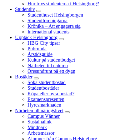
Hur trivs studenterna i Helsingborg?
Studentliv
Studenthuset Helsingborgen
Studentföreningarna
Krönika – Att engagera sig
International students
Upptäck Helsingborg
HBG City tipsar
Pubrunda
Årstidsguide
Kultur på studentbudget
Närheten till naturen
Öresundrunt på ett dygn
Bostäder
Söka studentbostad
Studentbostäder
Köpa eller hyra bostad?
Examenspresenten
Hyresmarknaden
Närheten till näringslivet
Campus Vänner
Sustainalink
Mindpark
Arbetsmässor
Alumner från Campus Helsingborg