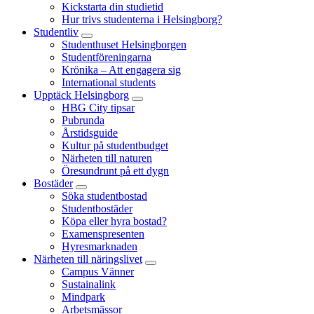
Kickstarta din studietid
Hur trivs studenterna i Helsingborg?
Studentliv
Studenthuset Helsingborgen
Studentföreningarna
Krönika – Att engagera sig
International students
Upptäck Helsingborg
HBG City tipsar
Pubrunda
Årstidsguide
Kultur på studentbudget
Närheten till naturen
Öresundrunt på ett dygn
Bostäder
Söka studentbostad
Studentbostäder
Köpa eller hyra bostad?
Examenspresenten
Hyresmarknaden
Närheten till näringslivet
Campus Vänner
Sustainalink
Mindpark
Arbetsmässor