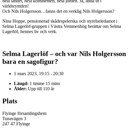
hela landet, hela kontinenten, hela jorden. Ja, ända ut i
världsrymden!
Och Nils Holgersson…fanns det en verklig Nils Holgersson?
Nina Hoppe, pensionerad skådespelerska och styrelseledamot i
Selma Lagerlöf-gruppen i Västra Vemmenhög berättar om Selma
Lagerlöf, hennes liv och verk.
Selma Lagerlöf – och var Nils Holgersson
bara en sagofigur?
1 mars 2023, 19:15 - 20:30
Längd:
1 timme 15 mins
Ålder:
Upp till 110 år
Plats
Flyinge församlingshem
Tunavägen 3
247 47 Flyinge