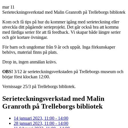
mar
11
Serieteckningsverkstad med Malin Granroth på Trelleborgs bibliotek
Kom och få tips på hur du kommer igång med serieteckning eller
utveckla ditt pågående
serieprojekt. Det går också bra att komma
med färdiga serier för att få feedback.
Vi skapar både längre
serier
och gör kortare övningar.
För barn och ung
domar från 9 år och uppåt. Inga förkunskaper
behövs, material finns på plats.
Drop
in, ingen anmälan krävs.
OBS!
3/12 är serie
tecknings
verkstaden på Trelleborgs museum och
börjar först klockan 12:00.
Vernissage 25/3 på Trelleborgs bibliotek.
Serieteckningsverkstad med Malin
Granroth på Trelleborgs bibliotek
14 januari 2023, 11:00 - 14:00
28 januari 2023, 11:00 - 14:00