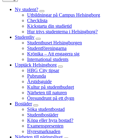
Ny student?
Utbildningar på Campus Helsingborg
Checklista
Kickstarta din studietid
Hur trivs studenterna i Helsingborg?
Studentliv
Studenthuset Helsingborgen
Studentföreningarna
Krönika – Att engagera sig
International students
Upptäck Helsingborg
HBG City tipsar
Pubrunda
Årstidsguide
Kultur på studentbudget
Närheten till naturen
Öresundrunt på ett dygn
Bostäder
Söka studentbostad
Studentbostäder
Köpa eller hyra bostad?
Examenspresenten
Hyresmarknaden
Närheten till näringslivet