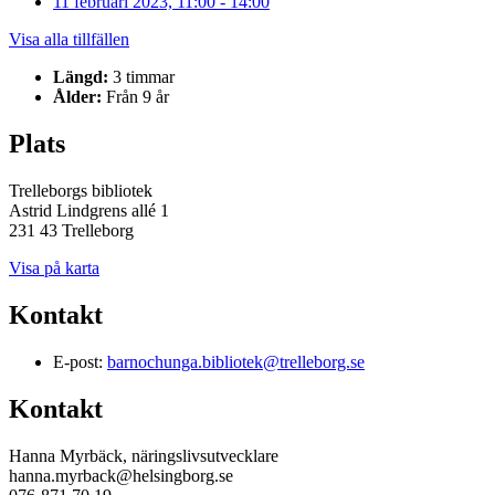
11 februari 2023, 11:00 - 14:00
Visa alla tillfällen
Längd:
3 timmar
Ålder:
Från 9 år
Plats
Trelleborgs bibliotek
Astrid Lindgrens allé 1
231 43 Trelleborg
Visa på karta
Kontakt
E-post:
barnochunga.bibliotek@trelleborg.se
Kontakt
Hanna Myrbäck, näringslivsutvecklare
hanna.myrback@helsingborg.se