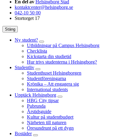
En del av
Helsingborg Stad
kontaktcenter@helsingborg.se
042-10 50 00
Stortorget 17
Stäng
Ny student?
Utbildningar på Campus Helsingborg
Checklista
Kickstarta din studietid
Hur trivs studenterna i Helsingborg?
Studentliv
Studenthuset Helsingborgen
Studentföreningarna
Krönika – Att engagera sig
International students
Upptäck Helsingborg
HBG City tipsar
Pubrunda
Årstidsguide
Kultur på studentbudget
Närheten till naturen
Öresundrunt på ett dygn
Bostäder