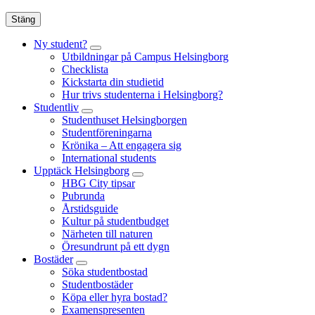
Stäng
Ny student?
Utbildningar på Campus Helsingborg
Checklista
Kickstarta din studietid
Hur trivs studenterna i Helsingborg?
Studentliv
Studenthuset Helsingborgen
Studentföreningarna
Krönika – Att engagera sig
International students
Upptäck Helsingborg
HBG City tipsar
Pubrunda
Årstidsguide
Kultur på studentbudget
Närheten till naturen
Öresundrunt på ett dygn
Bostäder
Söka studentbostad
Studentbostäder
Köpa eller hyra bostad?
Examenspresenten