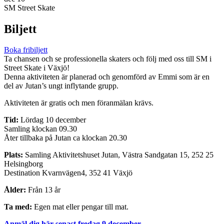
SM Street Skate
Biljett
Boka fribiljett
Ta chansen och se professionella skaters och följ med oss till SM i
Street Skate i Växjö!
Denna aktiviteten är planerad och genomförd av Emmi som är en
del av Jutan’s ungt inflytande grupp.
Aktiviteten är gratis och men föranmälan krävs.
Tid:
Lördag 10 december
Samling klockan 09.30
Åter tillbaka på Jutan ca klockan 20.30
Plats:
Samling Aktivitetshuset Jutan, Västra Sandgatan 15, 252 25
Helsingborg
Destination Kvarnvägen4, 352 41 Växjö
Ålder:
Från 13 år
Ta med:
Egen mat eller pengar till mat.
Anmäl dig här senast fredag 9 december