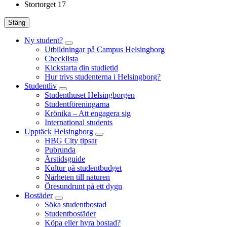
Stortorget 17
Stäng
Ny student?
Utbildningar på Campus Helsingborg
Checklista
Kickstarta din studietid
Hur trivs studenterna i Helsingborg?
Studentliv
Studenthuset Helsingborgen
Studentföreningarna
Krönika – Att engagera sig
International students
Upptäck Helsingborg
HBG City tipsar
Pubrunda
Årstidsguide
Kultur på studentbudget
Närheten till naturen
Öresundrunt på ett dygn
Bostäder
Söka studentbostad
Studentbostäder
Köpa eller hyra bostad?