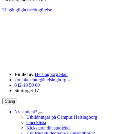
Tillgänglighetsredogörelse
En del av
Helsingborg Stad
kontaktcenter@helsingborg.se
042-10 50 00
Stortorget 17
Stäng
Ny student?
Utbildningar på Campus Helsingborg
Checklista
Kickstarta din studietid
Hur trivs studenterna i Helsingborg?