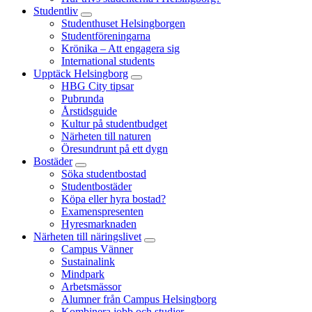
Studentliv
Studenthuset Helsingborgen
Studentföreningarna
Krönika – Att engagera sig
International students
Upptäck Helsingborg
HBG City tipsar
Pubrunda
Årstidsguide
Kultur på studentbudget
Närheten till naturen
Öresundrunt på ett dygn
Bostäder
Söka studentbostad
Studentbostäder
Köpa eller hyra bostad?
Examenspresenten
Hyresmarknaden
Närheten till näringslivet
Campus Vänner
Sustainalink
Mindpark
Arbetsmässor
Alumner från Campus Helsingborg
Kombinera jobb och studier