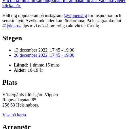
Vill du komma till samlingssidan för anmälan till alla våra aktiviteter
klicka här.
Håll dig uppdaterad på instagram
@vippensftg
för inspiration och
senaste nytt. Avvikande tider kan förekomma. På instagramkontot
@joinaoss
tipsar vi också om roliga aktiviteter för dig.
Stegen
13 december 2022, 17:45 - 19:00
20 december 2022, 17:45 - 19:00
Längd:
1 timme 15 mins
Ålder:
10-19 år
Plats
Västergårds fritidsgård Vippen
Ragnvallagatan 65
256 63 Helsingborg
Visa på karta
Arrangör