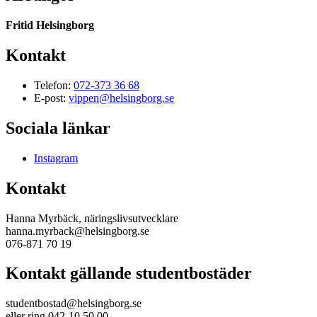
Fritid Helsingborg
Kontakt
Telefon:
072-373 36 68
E-post:
vippen@helsingborg.se
Sociala länkar
Instagram
Kontakt
Hanna Myrbäck, näringslivsutvecklare
hanna.myrback@helsingborg.se
076-871 70 19
Kontakt gällande studentbostäder
studentbostad@helsingborg.se
eller ring 042-10 50 00