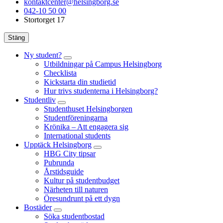
kontaktcenter@helsingborg.se
042-10 50 00
Stortorget 17
Stäng
Ny student?
Utbildningar på Campus Helsingborg
Checklista
Kickstarta din studietid
Hur trivs studenterna i Helsingborg?
Studentliv
Studenthuset Helsingborgen
Studentföreningarna
Krönika – Att engagera sig
International students
Upptäck Helsingborg
HBG City tipsar
Pubrunda
Årstidsguide
Kultur på studentbudget
Närheten till naturen
Öresundrunt på ett dygn
Bostäder
Söka studentbostad