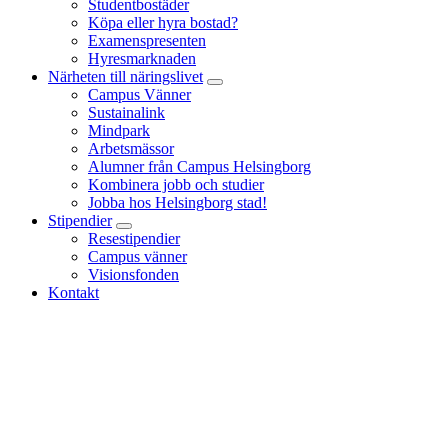
Studentbostäder
Köpa eller hyra bostad?
Examenspresenten
Hyresmarknaden
Närheten till näringslivet
Campus Vänner
Sustainalink
Mindpark
Arbetsmässor
Alumner från Campus Helsingborg
Kombinera jobb och studier
Jobba hos Helsingborg stad!
Stipendier
Resestipendier
Campus vänner
Visionsfonden
Kontakt