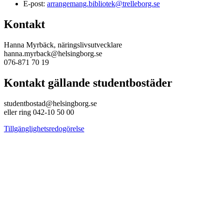
E-post:
arrangemang.bibliotek@trelleborg.se
Kontakt
Hanna Myrbäck, näringslivsutvecklare
hanna.myrback@helsingborg.se
076-871 70 19
Kontakt gällande studentbostäder
studentbostad@helsingborg.se
eller ring 042-10 50 00
Tillgänglighetsredogörelse