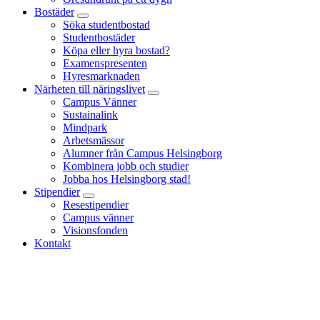
Bostäder
Söka studentbostad
Studentbostäder
Köpa eller hyra bostad?
Examenspresenten
Hyresmarknaden
Närheten till näringslivet
Campus Vänner
Sustainalink
Mindpark
Arbetsmässor
Alumner från Campus Helsingborg
Kombinera jobb och studier
Jobba hos Helsingborg stad!
Stipendier
Resestipendier
Campus vänner
Visionsfonden
Kontakt