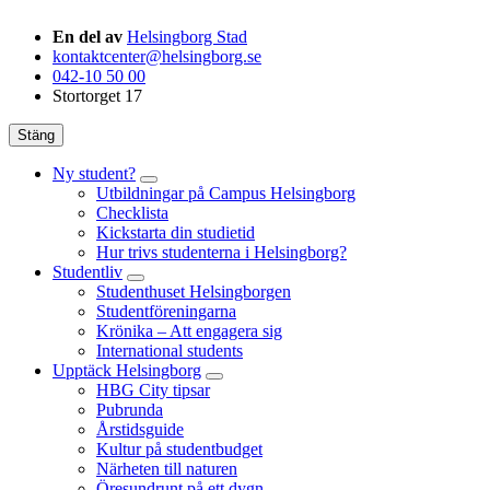
En del av
Helsingborg Stad
kontaktcenter@helsingborg.se
042-10 50 00
Stortorget 17
Stäng
Ny student?
Utbildningar på Campus Helsingborg
Checklista
Kickstarta din studietid
Hur trivs studenterna i Helsingborg?
Studentliv
Studenthuset Helsingborgen
Studentföreningarna
Krönika – Att engagera sig
International students
Upptäck Helsingborg
HBG City tipsar
Pubrunda
Årstidsguide
Kultur på studentbudget
Närheten till naturen
Öresundrunt på ett dygn