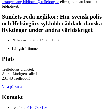
arrangemang.bibliotek@trelleborg.se
eller genom att kontakta
biblioteket.
Sundets röda nejlikor: Hur svensk polis
och Helsingörs syklubb räddade danska
flyktingar under andra världskriget
21 februari 2023, 14:30 - 15:30
Längd:
1 timme
Plats
Trelleborgs bibliotek
Astrid Lindgrens allé 1
231 43 Trelleborg
Visa på karta
Kontakt
Telefon:
0410-73 31 80