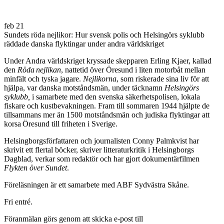
feb
21
Sundets röda nejlikor: Hur svensk polis och Helsingörs syklubb
räddade danska flyktingar under andra världskriget
Under Andra världskriget kryssade skepparen Erling Kjaer, kallad
den
Röda nejlikan
, nattetid
över Öresund i liten motorbåt mellan
minfält och tyska jagare
.
Nejlikorna
, som riskerade sina liv för att
hjälpa, var danska motståndsmän, under täcknamn
Helsingörs
syklubb,
i samarbete med den svenska säkerhetspolisen, lokala
fiskare och kustbevakningen. Fram till sommaren 1944 hjälpte de
tillsammans mer än 1500 motståndsmän och judiska flyktingar att
korsa Öresund till friheten i Sverige.
Helsingborgsförfattaren och journalisten Conny Palmkvist har
skrivit ett flertal böcker, skriver litteraturkritik i Helsingborgs
Dagblad, verkar som redaktör och har gjort dokumentärfilmen
Flykten över Sundet
.
Föreläsningen är ett samarbete med ABF Sydvästra Skåne.
Fri entré.
Föranmälan görs genom att skicka e-post till