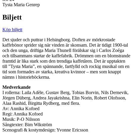
Tysta Maria Genrep
Biljett
Köp biljett
Det sjuder och puttrar i Helsingborg. Doften av mörkrostade
kaffebönor sprider sig när vinden är skonsam. Det är tidigt 1900-tal
och den unga, driftiga Maria Thunell förälskar sig i Carlos Zoéga
och tillsammans startar de kaffefabrik. Drömmen om en blomstrande
framtid är lika stark som den trendiga kaffetåren. Det är upptakten
till ”Tysta Maria”, en spännande, fartfylld och rockig musikal om en
tid som formades av starka, kreativa kvinnor – men som knappt
nämns i historieböckerna.
Medverkande
I rollerna: Laila Adèle, Gustav Berg, Tobias Borvin, Nils Dernevik,
Jörgen Düberg, Andrea Jayakrishna, Elin Norin, Robert Olofsson,
Alaa Rashid, Birgitta Rydberg, med flera.
Av: Annika Kofoed
Regi: Annika Kofoed
Musik: P-O Nilsson
Sångtexter: Bim Wikström
Scenografi & kostymdesign: Yvonne Ericsson