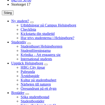
042-10 50 00
Stortorget 17
Stäng
Ny student?
Utbildningar på Campus Helsingborg
Checklista
Kickstarta din studietid
Hur trivs studenterna i Helsingborg?
Studentliv
Studenthuset Helsingborgen
Studentföreningarna
Krönika – Att engagera sig
International students
Upptäck Helsingborg
HBG City tipsar
Pubrunda
Årstidsguide
Kultur på studentbudget
Närheten till naturen
Öresundrunt på ett dygn
Bostäder
Söka studentbostad
Studentbostäder