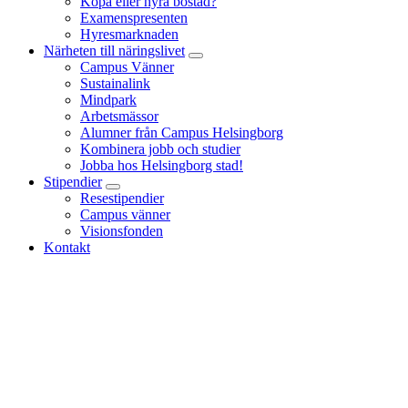
Köpa eller hyra bostad?
Examenspresenten
Hyresmarknaden
Närheten till näringslivet
Campus Vänner
Sustainalink
Mindpark
Arbetsmässor
Alumner från Campus Helsingborg
Kombinera jobb och studier
Jobba hos Helsingborg stad!
Stipendier
Resestipendier
Campus vänner
Visionsfonden
Kontakt