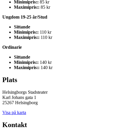
Minimipris::
85 kr
Maximipris::
85 kr
Ungdom 19-25 år/Stud
Sittande
Minimipris::
110 kr
Maximipris::
110 kr
Ordinarie
Sittande
Minimipris::
140 kr
Maximipris::
140 kr
Plats
Helsingborgs Stadsteater
Karl Johans gata 1
25267 Helsingborg
Visa på karta
Kontakt