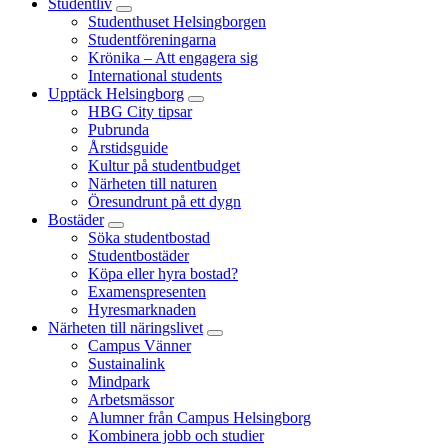
Studentliv
Studenthuset Helsingborgen
Studentföreningarna
Krönika – Att engagera sig
International students
Upptäck Helsingborg
HBG City tipsar
Pubrunda
Årstidsguide
Kultur på studentbudget
Närheten till naturen
Öresundrunt på ett dygn
Bostäder
Söka studentbostad
Studentbostäder
Köpa eller hyra bostad?
Examenspresenten
Hyresmarknaden
Närheten till näringslivet
Campus Vänner
Sustainalink
Mindpark
Arbetsmässor
Alumner från Campus Helsingborg
Kombinera jobb och studier