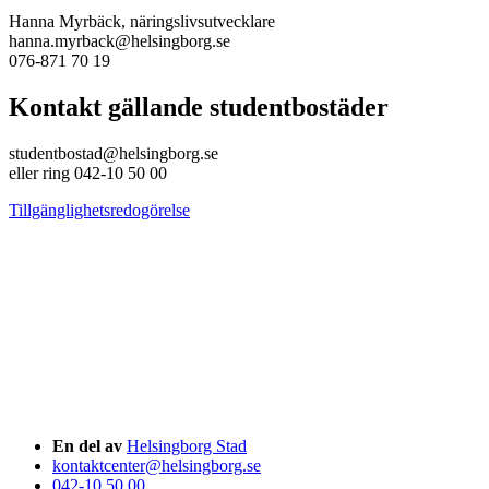
Hanna Myrbäck, näringslivsutvecklare
hanna.myrback@helsingborg.se
076-871 70 19
Kontakt gällande studentbostäder
studentbostad@helsingborg.se
eller ring 042-10 50 00
Tillgänglighetsredogörelse
En del av
Helsingborg Stad
kontaktcenter@helsingborg.se
042-10 50 00