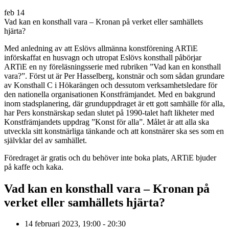
feb
14
Vad kan en konsthall vara – Kronan på verket eller samhällets
hjärta?
Med anledning av att Eslövs allmänna konstförening ARTiE
införskaffat en husvagn och utropat Eslövs konsthall påbörjar
ARTiE en ny föreläsningsserie med rubriken ”Vad kan en konsthall
vara?”. Först ut är Per Hasselberg, konstnär och som sådan grundare
av Konsthall C i Hökarängen och dessutom verksamhetsledare för
den nationella organisationen Konstfrämjandet. Med en bakgrund
inom stadsplanering, där grunduppdraget är ett gott samhälle för alla,
har Pers konstnärskap sedan slutet på 1990-talet haft likheter med
Konstfrämjandets uppdrag ”Konst för alla”. Målet är att alla ska
utveckla sitt konstnärliga tänkande och att konstnärer ska ses som en
självklar del av samhället.
Föredraget är gratis och du behöver inte boka plats, ARTiE bjuder
på kaffe och kaka.
Vad kan en konsthall vara – Kronan på
verket eller samhällets hjärta?
14 februari 2023, 19:00 - 20:30