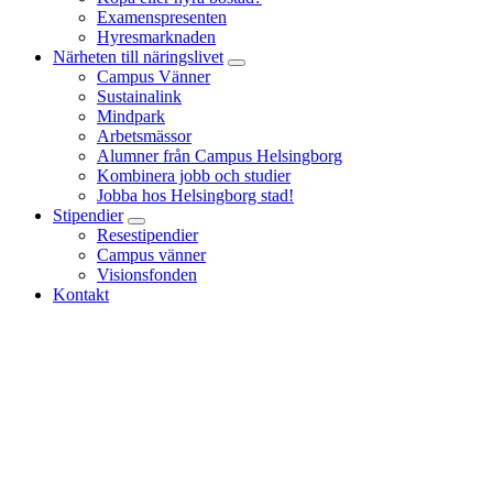
Examenspresenten
Hyresmarknaden
Närheten till näringslivet
Campus Vänner
Sustainalink
Mindpark
Arbetsmässor
Alumner från Campus Helsingborg
Kombinera jobb och studier
Jobba hos Helsingborg stad!
Stipendier
Resestipendier
Campus vänner
Visionsfonden
Kontakt