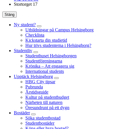
Stortorget 17
Stäng
Ny student?
Utbildningar på Campus Helsingborg
Checklista
Kickstarta din studietid
Hur trivs studenterna i Helsingborg?
Studentliv
Studenthuset Helsingborgen
Studentföreningarna
Krönika – Att engagera sig
International students
Upptäck Helsingborg
HBG City tipsar
Pubrunda
Årstidsguide
Kultur på studentbudget
Närheten till naturen
Öresundrunt på ett dygn
Bostäder
Söka studentbostad
Studentbostäder
Köpa eller hyra bostad?