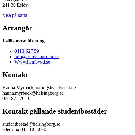
241 39 Eslöv
Visa på karta
Arrangör
Eslöfs museiförening
0413-627 59
info@eslovsmuseum.se
Www.hembygd.se
Kontakt
Hanna Myrbäck, näringslivsutvecklare
hanna.myrback@helsingborg.se
076-871 70 19
Kontakt gällande studentbostäder
studentbostad@helsingborg.se
eller ring 042-10 50 00