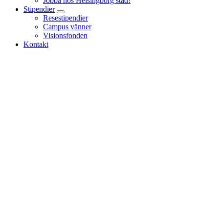
Jobba hos Helsingborg stad!
Stipendier
Resestipendier
Campus vänner
Visionsfonden
Kontakt