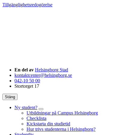
Tillgänglighetsredogörelse
En del av
Helsingborg Stad
kontaktcenter@helsingborg.se
042-10 50 00
Stortorget 17
Stäng
Ny student?
Utbildningar på Campus Helsingborg
Checklista
Kickstarta din studietid
Hur trivs studenterna i Helsingborg?
Studentliv