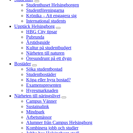
Studenthuset Helsingborgen
Studentföreningarna
Krönika – Att engagera sig
International students
Upptäck Helsingborg
HBG City tipsar
Pubrunda
Årstidsguide
Kultur på studentbudget
Närheten till naturen
Öresundrunt på ett dygn
Bostäder
Söka studentbostad
Studentbostäder
Köpa eller hyra bostad?
Examenspresenten
Hyresmarknaden
Närheten till näringslivet
Campus Vänner
Sustainalink
Mindpark
Arbetsmässor
Alumner från Campus Helsingborg
Kombinera jobb och studier