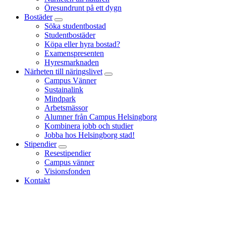
Öresundrunt på ett dygn
Bostäder
Söka studentbostad
Studentbostäder
Köpa eller hyra bostad?
Examenspresenten
Hyresmarknaden
Närheten till näringslivet
Campus Vänner
Sustainalink
Mindpark
Arbetsmässor
Alumner från Campus Helsingborg
Kombinera jobb och studier
Jobba hos Helsingborg stad!
Stipendier
Resestipendier
Campus vänner
Visionsfonden
Kontakt