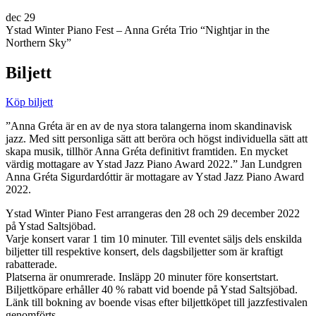
dec
29
Ystad Winter Piano Fest – Anna Gréta Trio “Nightjar in the
Northern Sky”
Biljett
Köp biljett
”Anna Gréta är en av de nya stora talangerna inom skandinavisk
jazz. Med sitt personliga sätt att beröra och högst individuella sätt att
skapa musik, tillhör Anna Gréta definitivt framtiden. En mycket
värdig mottagare av Ystad Jazz Piano Award 2022.” Jan Lundgren
Anna Gréta Sigurdardóttir är mottagare av Ystad Jazz Piano Award
2022.
Ystad Winter Piano Fest arrangeras den 28 och 29 december 2022
på Ystad Saltsjöbad.
Varje konsert varar 1 tim 10 minuter. Till eventet säljs dels enskilda
biljetter till respektive konsert, dels dagsbiljetter som är kraftigt
rabatterade.
Platserna är onumrerade. Insläpp 20 minuter före konsertstart.
Biljettköpare erhåller 40 % rabatt vid boende på Ystad Saltsjöbad.
Länk till bokning av boende visas efter biljettköpet till jazzfestivalen
genomförts.