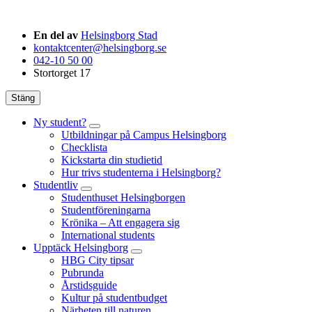
En del av
Helsingborg Stad
kontaktcenter@helsingborg.se
042-10 50 00
Stortorget 17
Stäng
Ny student?
Utbildningar på Campus Helsingborg
Checklista
Kickstarta din studietid
Hur trivs studenterna i Helsingborg?
Studentliv
Studenthuset Helsingborgen
Studentföreningarna
Krönika – Att engagera sig
International students
Upptäck Helsingborg
HBG City tipsar
Pubrunda
Årstidsguide
Kultur på studentbudget
Närheten till naturen