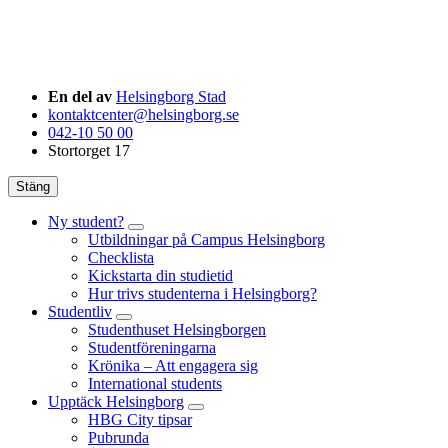
En del av
Helsingborg Stad
kontaktcenter@helsingborg.se
042-10 50 00
Stortorget 17
Stäng
Ny student?
Utbildningar på Campus Helsingborg
Checklista
Kickstarta din studietid
Hur trivs studenterna i Helsingborg?
Studentliv
Studenthuset Helsingborgen
Studentföreningarna
Krönika – Att engagera sig
International students
Upptäck Helsingborg
HBG City tipsar
Pubrunda