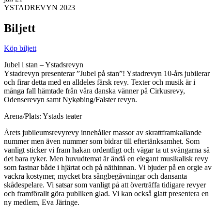
YSTADREVYN 2023
Biljett
Köp biljett
Jubel i stan – Ystadsrevyn
Ystadrevyn presenterar ”Jubel på stan”! Ystadrevyn 10-års jubilerar
och firar detta med en alldeles färsk revy. Texter och musik är i
många fall hämtade från våra danska vänner på Cirkusrevy,
Odenserevyn samt Nykøbing/Falster revyn.
Arena/Plats: Ystads teater
Årets jubileumsrevyrevy innehåller massor av skrattframkallande
nummer men även nummer som bidrar till eftertänksamhet. Som
vanligt sticker vi fram hakan ordentligt och vågar ta ut svängarna så
det bara ryker. Men huvudtemat är ändå en elegant musikalisk revy
som fastnar både i hjärtat och på näthinnan. Vi bjuder på en orgie av
vackra kostymer, mycket bra sångbegåvningar och dansanta
skådespelare. Vi satsar som vanligt på att överträffa tidigare revyer
och framförallt göra publiken glad. Vi kan också glatt presentera en
ny medlem, Eva Järinge.