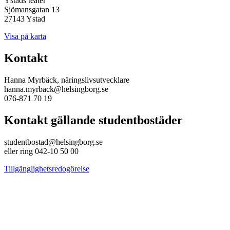
Ystads teater
Sjömansgatan 13
27143 Ystad
Visa på karta
Kontakt
Hanna Myrbäck, näringslivsutvecklare
hanna.myrback@helsingborg.se
076-871 70 19
Kontakt gällande studentbostäder
studentbostad@helsingborg.se
eller ring 042-10 50 00
Tillgänglighetsredogörelse