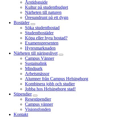
Årstidsguide
Kultur på studentbudget
Närheten till naturen
Öresundrunt på ett dygn
Bostäder
Söka studentbostad
Studentbostäder
Köpa eller hyra bostad?
Examenspresenten
Hyresmarknaden
Närheten till näringslivet
Campus Vänner
Sustainalink
Mindpark
Arbetsmässor
Alumner från Campus Helsingborg
Kombinera jobb och studier
Jobba hos Helsingborg stad!
Stipendier
Resestipendier
Campus vänner
Visionsfonden
Kontakt