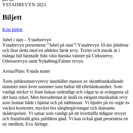
YSTADREVYN 2023
Biljett
Köp biljett
Jubel i stan – Ystadsrevyn
Ystadrevyn presenterar ”Jubel på stan”! Ystadrevyn 10-års jubilerar
och firar detta med en alldeles färsk revy. Texter och musik är i
många fall hämtade från våra danska vänner på Cirkusrevy,
Odenserevyn samt Nykøbing/Falster revyn.
Arena/Plats: Ystads teater
Årets jubileumsrevyrevy innehåller massor av skrattframkallande
nummer men även nummer som bidrar till eftertänksamhet. Som
vanligt sticker vi fram hakan ordentligt och vågar ta ut svängarna så
det bara ryker. Men huvudtemat är ändå en elegant musikalisk revy
som fastnar både i hjärtat och på näthinnan. Vi bjuder på en orgie av
vackra kostymer, mycket bra sångbegåvningar och dansanta
skådespelare. Vi satsar som vanligt på att överträffa tidigare revyer
och framförallt göra publiken glad. Vi kan också glatt presentera en
ny medlem, Eva Järinge.