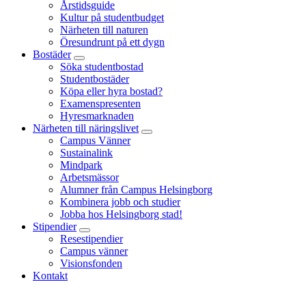
Årstidsguide
Kultur på studentbudget
Närheten till naturen
Öresundrunt på ett dygn
Bostäder
Söka studentbostad
Studentbostäder
Köpa eller hyra bostad?
Examenspresenten
Hyresmarknaden
Närheten till näringslivet
Campus Vänner
Sustainalink
Mindpark
Arbetsmässor
Alumner från Campus Helsingborg
Kombinera jobb och studier
Jobba hos Helsingborg stad!
Stipendier
Resestipendier
Campus vänner
Visionsfonden
Kontakt