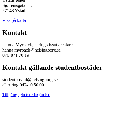
Ystads teater
Sjömansgatan 13
27143 Ystad
Visa på karta
Kontakt
Hanna Myrbäck, näringslivsutvecklare
hanna.myrback@helsingborg.se
076-871 70 19
Kontakt gällande studentbostäder
studentbostad@helsingborg.se
eller ring 042-10 50 00
Tillgänglighetsredogörelse