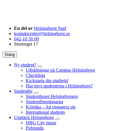
En del av
Helsingborg Stad
kontaktcenter@helsingborg.se
042-10 50 00
Stortorget 17
Stäng
Ny student?
Utbildningar på Campus Helsingborg
Checklista
Kickstarta din studietid
Hur trivs studenterna i Helsingborg?
Studentliv
Studenthuset Helsingborgen
Studentföreningarna
Krönika – Att engagera sig
International students
Upptäck Helsingborg
HBG City tipsar
Pubrunda