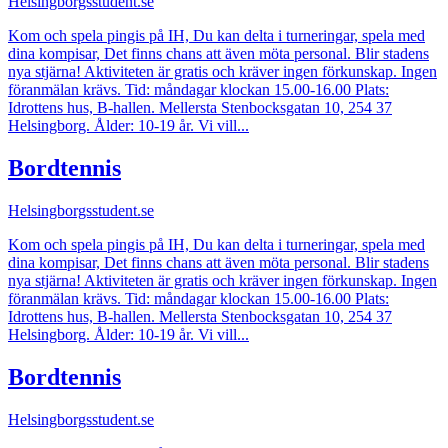
Helsingborgsstudent.se
Kom och spela pingis på IH, Du kan delta i turneringar, spela med
dina kompisar, Det finns chans att även möta personal. Blir stadens
nya stjärna! Aktiviteten är gratis och kräver ingen förkunskap. Ingen
föranmälan krävs. Tid: måndagar klockan 15.00-16.00 Plats:
Idrottens hus, B-hallen. Mellersta Stenbocksgatan 10, 254 37
Helsingborg. Ålder: 10-19 år. Vi vill...
Bordtennis
Helsingborgsstudent.se
Kom och spela pingis på IH, Du kan delta i turneringar, spela med
dina kompisar, Det finns chans att även möta personal. Blir stadens
nya stjärna! Aktiviteten är gratis och kräver ingen förkunskap. Ingen
föranmälan krävs. Tid: måndagar klockan 15.00-16.00 Plats:
Idrottens hus, B-hallen. Mellersta Stenbocksgatan 10, 254 37
Helsingborg. Ålder: 10-19 år. Vi vill...
Bordtennis
Helsingborgsstudent.se