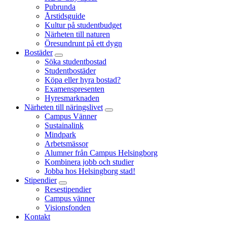
Pubrunda
Årstidsguide
Kultur på studentbudget
Närheten till naturen
Öresundrunt på ett dygn
Bostäder
Söka studentbostad
Studentbostäder
Köpa eller hyra bostad?
Examenspresenten
Hyresmarknaden
Närheten till näringslivet
Campus Vänner
Sustainalink
Mindpark
Arbetsmässor
Alumner från Campus Helsingborg
Kombinera jobb och studier
Jobba hos Helsingborg stad!
Stipendier
Resestipendier
Campus vänner
Visionsfonden
Kontakt