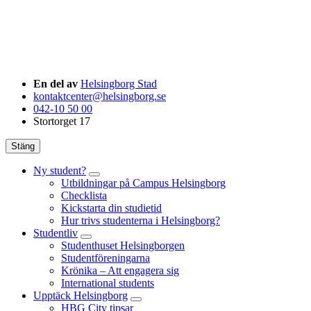
En del av
Helsingborg Stad
kontaktcenter@helsingborg.se
042-10 50 00
Stortorget 17
Stäng
Ny student?
Utbildningar på Campus Helsingborg
Checklista
Kickstarta din studietid
Hur trivs studenterna i Helsingborg?
Studentliv
Studenthuset Helsingborgen
Studentföreningarna
Krönika – Att engagera sig
International students
Upptäck Helsingborg
HBG City tipsar