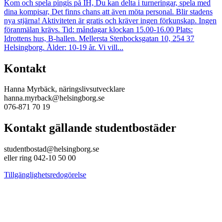
Kom och spela pingis på IH, Du kan delta i turneringar, spela med
dina kompisar, Det finns chans att även möta personal. Blir stadens
nya stjärna! Aktiviteten är gratis och kräver ingen förkunskap. Ingen
föranmälan krävs. Tid: måndagar klockan 15.00-16.00 Plats:
Idrottens hus, B-hallen. Mellersta Stenbocksgatan 10, 254 37
Helsingborg. Ålder: 10-19 år. Vi vill...
Kontakt
Hanna Myrbäck, näringslivsutvecklare
hanna.myrback@helsingborg.se
076-871 70 19
Kontakt gällande studentbostäder
studentbostad@helsingborg.se
eller ring 042-10 50 00
Tillgänglighetsredogörelse