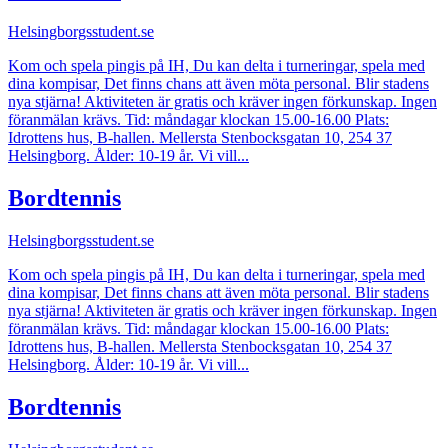
Helsingborgsstudent.se
Kom och spela pingis på IH, Du kan delta i turneringar, spela med
dina kompisar, Det finns chans att även möta personal. Blir stadens
nya stjärna! Aktiviteten är gratis och kräver ingen förkunskap. Ingen
föranmälan krävs. Tid: måndagar klockan 15.00-16.00 Plats:
Idrottens hus, B-hallen. Mellersta Stenbocksgatan 10, 254 37
Helsingborg. Ålder: 10-19 år. Vi vill...
Bordtennis
Helsingborgsstudent.se
Kom och spela pingis på IH, Du kan delta i turneringar, spela med
dina kompisar, Det finns chans att även möta personal. Blir stadens
nya stjärna! Aktiviteten är gratis och kräver ingen förkunskap. Ingen
föranmälan krävs. Tid: måndagar klockan 15.00-16.00 Plats:
Idrottens hus, B-hallen. Mellersta Stenbocksgatan 10, 254 37
Helsingborg. Ålder: 10-19 år. Vi vill...
Bordtennis