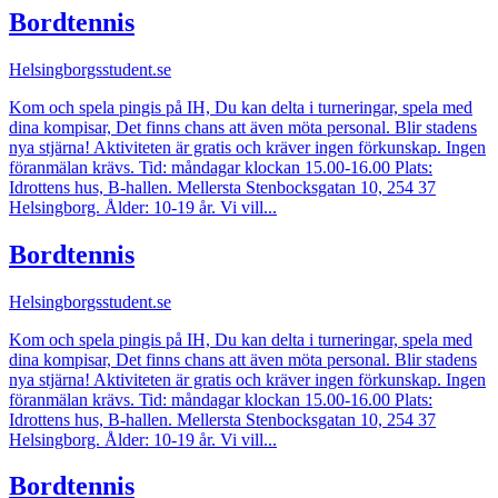
Bordtennis
Helsingborgsstudent.se
Kom och spela pingis på IH, Du kan delta i turneringar, spela med
dina kompisar, Det finns chans att även möta personal. Blir stadens
nya stjärna! Aktiviteten är gratis och kräver ingen förkunskap. Ingen
föranmälan krävs. Tid: måndagar klockan 15.00-16.00 Plats:
Idrottens hus, B-hallen. Mellersta Stenbocksgatan 10, 254 37
Helsingborg. Ålder: 10-19 år. Vi vill...
Bordtennis
Helsingborgsstudent.se
Kom och spela pingis på IH, Du kan delta i turneringar, spela med
dina kompisar, Det finns chans att även möta personal. Blir stadens
nya stjärna! Aktiviteten är gratis och kräver ingen förkunskap. Ingen
föranmälan krävs. Tid: måndagar klockan 15.00-16.00 Plats:
Idrottens hus, B-hallen. Mellersta Stenbocksgatan 10, 254 37
Helsingborg. Ålder: 10-19 år. Vi vill...
Bordtennis