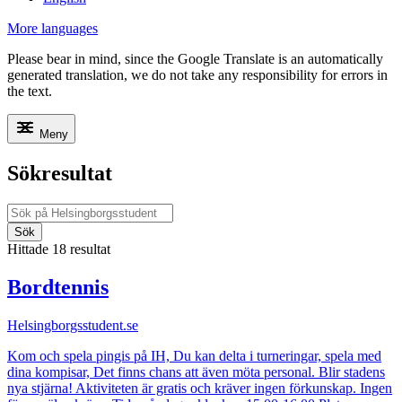
More languages
Please bear in mind, since the Google Translate is an automatically
generated translation, we do not take any responsibility for errors in
the text.
Meny
Sökresultat
Sök
Hittade 18 resultat
Bordtennis
Helsingborgsstudent.se
Kom och spela pingis på IH, Du kan delta i turneringar, spela med
dina kompisar, Det finns chans att även möta personal. Blir stadens
nya stjärna! Aktiviteten är gratis och kräver ingen förkunskap. Ingen