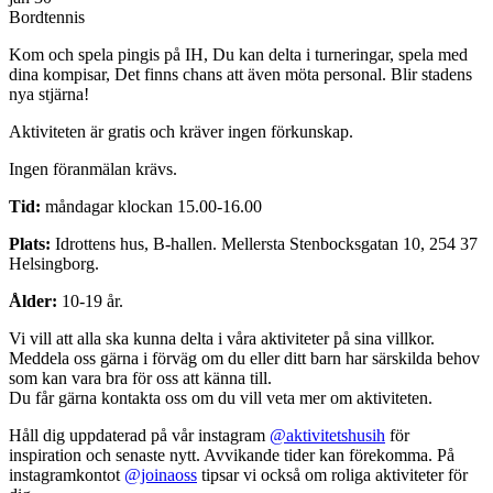
Bordtennis
Kom och spela pingis på IH, Du kan delta i turneringar, spela med
dina kompisar, Det finns chans att även möta personal. Blir stadens
nya stjärna!
Aktiviteten är gratis och kräver ingen förkunskap.
Ingen föranmälan krävs.
Tid:
måndagar klockan 15.00-16.00
Plats:
Idrottens hus, B-hallen. Mellersta Stenbocksgatan 10, 254 37
Helsingborg.
Ålder:
10-19 år.
Vi vill att alla ska kunna delta i våra aktiviteter på sina villkor.
Meddela oss gärna i förväg om du eller ditt barn har särskilda behov
som kan vara bra för oss att känna till.
Du får gärna kontakta oss om du vill veta mer om aktiviteten.
Håll dig uppdaterad på vår instagram
@aktivitetshusih
för
inspiration och senaste nytt. Avvikande tider kan förekomma. På
instagramkontot
@joinaoss
tipsar vi också om roliga aktiviteter för