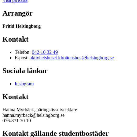
Visa på karta
Arrangör
Fritid Helsingborg
Kontakt
Telefon:
042-10 32 49
E-post:
aktivitetshuset.idrottenshus@helsingborg.se
Sociala länkar
Instagram
Kontakt
Hanna Myrbäck, näringslivsutvecklare
hanna.myrback@helsingborg.se
076-871 70 19
Kontakt gällande studentbostäder