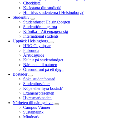
Checklista
Kickstarta din studietid
Hur trivs studenterna i Helsingborg?
Studentliv
Studenthuset Helsingborgen
Studentföreningarna
Krönika – Att engagera sig
International students
Upptäck Helsingborg
HBG City tipsar
Pubrunda
Årstidsguide
Kultur på studentbudget
Närheten till naturen
Öresundrunt på ett dygn
Bostäder
Söka studentbostad
Studentbostäder
Köpa eller hyra bostad?
Examenspresenten
Hyresmarknaden
Närheten till näringslivet
Campus Vänner
Sustainalink
Mindpark