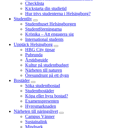
Checklista
Kickstarta din studietid
Hur trivs studenterna i Helsingborg?
Studentliv
Studenthuset Helsingborgen
Studentföreningarna
Krönika – Att engagera sig
International students
Upptäck Helsingborg
HBG City tipsar
Pubrunda
Årstidsguide
Kultur på studentbudget
Närheten till naturen
Öresundrunt på ett dygn
Bostäder
Söka studentbostad
Studentbostäder
Köpa eller hyra bostad?
Examenspresenten
Hyresmarknaden
Närheten till näringslivet
Campus Vänner
Sustainalink
Mindpark