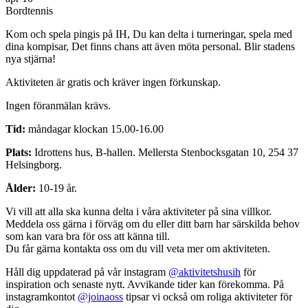
Bordtennis
Kom och spela pingis på IH, Du kan delta i turneringar, spela med
dina kompisar, Det finns chans att även möta personal. Blir stadens
nya stjärna!
Aktiviteten är gratis och kräver ingen förkunskap.
Ingen föranmälan krävs.
Tid:
måndagar klockan 15.00-16.00
Plats:
Idrottens hus, B-hallen. Mellersta Stenbocksgatan 10, 254 37
Helsingborg.
Ålder:
10-19 år.
Vi vill att alla ska kunna delta i våra aktiviteter på sina villkor.
Meddela oss gärna i förväg om du eller ditt barn har särskilda behov
som kan vara bra för oss att känna till.
Du får gärna kontakta oss om du vill veta mer om aktiviteten.
Håll dig uppdaterad på vår instagram
@aktivitetshusih
för
inspiration och senaste nytt. Avvikande tider kan förekomma. På
instagramkontot
@joinaoss
tipsar vi också om roliga aktiviteter för