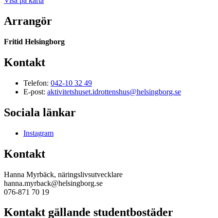
Visa på karta
Arrangör
Fritid Helsingborg
Kontakt
Telefon:
042-10 32 49
E-post:
aktivitetshuset.idrottenshus@helsingborg.se
Sociala länkar
Instagram
Kontakt
Hanna Myrbäck, näringslivsutvecklare
hanna.myrback@helsingborg.se
076-871 70 19
Kontakt gällande studentbostäder